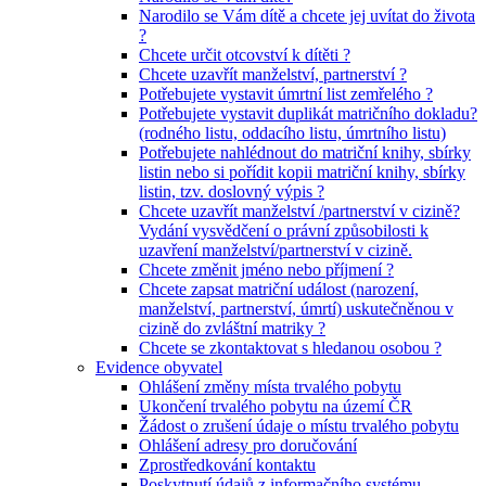
Narodilo se Vám dítě a chcete jej uvítat do života
?
Chcete určit otcovství k dítěti ?
Chcete uzavřít manželství, partnerství ?
Potřebujete vystavit úmrtní list zemřelého ?
Potřebujete vystavit duplikát matričního dokladu?
(rodného listu, oddacího listu, úmrtního listu)
Potřebujete nahlédnout do matriční knihy, sbírky
listin nebo si pořídit kopii matriční knihy, sbírky
listin, tzv. doslovný výpis ?
Chcete uzavřít manželství /partnerství v cizině?
Vydání vysvědčení o právní způsobilosti k
uzavření manželství/partnerství v cizině.
Chcete změnit jméno nebo příjmení ?
Chcete zapsat matriční událost (narození,
manželství, partnerství, úmrtí) uskutečněnou v
cizině do zvláštní matriky ?
Chcete se zkontaktovat s hledanou osobou ?
Evidence obyvatel
Ohlášení změny místa trvalého pobytu
Ukončení trvalého pobytu na území ČR
Žádost o zrušení údaje o místu trvalého pobytu
Ohlášení adresy pro doručování
Zprostředkování kontaktu
Poskytnutí údajů z informačního systému