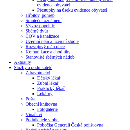
evidence obyvatel
Přestupky na úseku evidence obyvatel
Hřbitov, pohřeb
Smuteční oznámení
Vývoz popelnic
Sběrný dvůr
ČOV a kanalizace
Územní plán a územní studie
Rozvojový plán obce
Komunikace a chodníky
Stanoviště sběrných nádob
Aktuality
Služby a podnikatelé
Zdravotnictví
Dětský lékař
Zubní lékař
Praktický lékař
Lékárny
Pošta
Obecní knihovna
Fotogalerie
Vinařství
Podnikatelé v obci
Pobočka Generali Česká pojišťovna