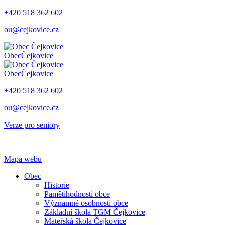
+420 518 362 602
ou@cejkovice.cz
Obec
Čejkovice
Obec
Čejkovice
+420 518 362 602
ou@cejkovice.cz
Verze pro seniory
Mapa webu
Obec
Historie
Pamětihodnosti obce
Významné osobnosti obce
Základní škola TGM Čejkovice
Mateřská škola Čejkovice