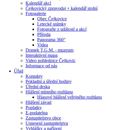
Kalendář akcí
Čejkovický zpravodaj + kalendář stolní
Fotogalerie
Obec Čejkovice
Letecké snímky
Fotografie z událostí a akcí
Příroda
Panorama 360°
Videa
Domek T.G.M. - muzeum
Interaktivní mapa
Video pohlednice Čejkovic
Informace od nás
Úřad
Kontakty
Pokladní a úřední hodiny
Úřední deska
Hlášení místního rozhlasu
Hlasové hlášení veřejného rozhlasu
Hlášení závad
Poplatky
E-podatelna
Zastupitelstvo obce
Usnesení zastupitelstva
Vyhlášky a nařízení