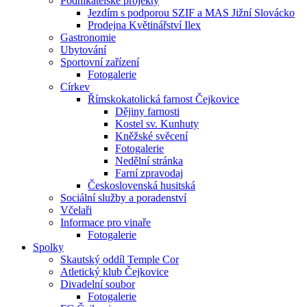
Podnikatelské projekty
Jezdím s podporou SZIF a MAS Jižní Slovácko
Prodejna Květinářství Ilex
Gastronomie
Ubytování
Sportovní zařízení
Fotogalerie
Církev
Římskokatolická farnost Čejkovice
Dějiny farnosti
Kostel sv. Kunhuty
Kněžské svěcení
Fotogalerie
Nedělní stránka
Farní zpravodaj
Československá husitská
Sociální služby a poradenství
Včelaři
Informace pro vinaře
Fotogalerie
Spolky
Skautský oddíl Temple Cor
Atletický klub Čejkovice
Divadelní soubor
Fotogalerie