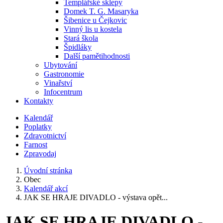
Templářské sklepy
Domek T. G. Masaryka
Šibenice u Čejkovic
Vinný lis u kostela
Stará škola
Špidláky
Další pamětihodnosti
Ubytování
Gastronomie
Vinařství
Infocentrum
Kontakty
Kalendář
Poplatky
Zdravotnictví
Farnost
Zpravodaj
Úvodní stránka
Obec
Kalendář akcí
JAK SE HRAJE DIVADLO - výstava opět...
JAK SE HRAJE DIVADLO -