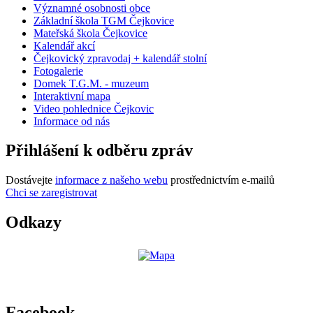
Významné osobnosti obce
Základní škola TGM Čejkovice
Mateřská škola Čejkovice
Kalendář akcí
Čejkovický zpravodaj + kalendář stolní
Fotogalerie
Domek T.G.M. - muzeum
Interaktivní mapa
Video pohlednice Čejkovic
Informace od nás
Přihlášení k odběru zpráv
Dostávejte
informace z našeho webu
prostřednictvím e-mailů
Chci se zaregistrovat
Odkazy
Facebook