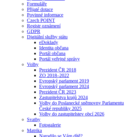
Formuláře
Přijaté dotace
Povinné informace
Czech POINT
Registr oznámení
GDPR
Digitální služby státu
eDoklady
Identita občana
Portál občana
Portál veřejné správy
Volby
Prezident ČR 2018
ZO 2018–2022
Evropský parlament 2019
Evropský parlament 2024
Prezident ČR 2023
Zastupitelstva krajů 2024
Volby do Poslanecké sněmovny Parlamentu
České republiky 2025
Volby do zastupitelstev obcí 2026
Svatby
Fotogalerie
Matrika
Narodilo se Vám dítě?