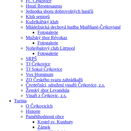
FC Čejkovice
Hnutí Brontosaurus
Jednotka sboru dobrovolných hasičů
Klub seniorů
Kuželkářský klub
Mládežnická dechová hudba Mutěňané-Čejkovjané
Fotogalerie
Mužský sbor Révokaz
Fotogalerie
Nohejbalový club Litrpool
Fotogalerie
SRPŠ
TJ Čejkovice
TJ Sokol Čejkovice
Vox Hominum
ZO Českého svazu zahrádkařů
Čtvrtečníci, sdružení vinařů Čejkovice, z.s.
Ženský sbor Levandula
Vinaři z Čejkovic, z.s.
Turista
O Čejkovicích
Historie
Pamětihodnosti obce
Kostel sv. Kunhuty
Zámek