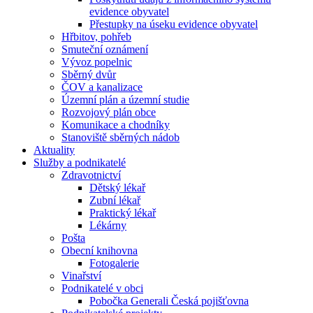
evidence obyvatel
Přestupky na úseku evidence obyvatel
Hřbitov, pohřeb
Smuteční oznámení
Vývoz popelnic
Sběrný dvůr
ČOV a kanalizace
Územní plán a územní studie
Rozvojový plán obce
Komunikace a chodníky
Stanoviště sběrných nádob
Aktuality
Služby a podnikatelé
Zdravotnictví
Dětský lékař
Zubní lékař
Praktický lékař
Lékárny
Pošta
Obecní knihovna
Fotogalerie
Vinařství
Podnikatelé v obci
Pobočka Generali Česká pojišťovna