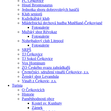
FC Čejkovice
Hnutí Brontosaurus
Jednotka sboru dobrovolných hasičů
Klub seniorů
Kuželkářský klub
Mládežnická dechová hudba Mutěňané-Čejkovjané
Fotogalerie
Mužský sbor Révokaz
Fotogalerie
Nohejbalový club Litrpool
Fotogalerie
SRPŠ
TJ Čejkovice
TJ Sokol Čejkovice
Vox Hominum
ZO Českého svazu zahrádkařů
Čtvrtečníci, sdružení vinařů Čejkovice, z.s.
Ženský sbor Levandula
Vinaři z Čejkovic, z.s.
Turista
O Čejkovicích
Historie
Pamětihodnosti obce
Kostel sv. Kunhuty
Zámek