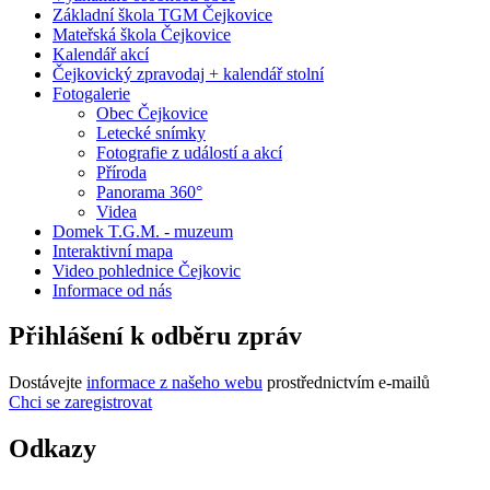
Základní škola TGM Čejkovice
Mateřská škola Čejkovice
Kalendář akcí
Čejkovický zpravodaj + kalendář stolní
Fotogalerie
Obec Čejkovice
Letecké snímky
Fotografie z událostí a akcí
Příroda
Panorama 360°
Videa
Domek T.G.M. - muzeum
Interaktivní mapa
Video pohlednice Čejkovic
Informace od nás
Přihlášení k odběru zpráv
Dostávejte
informace z našeho webu
prostřednictvím e-mailů
Chci se zaregistrovat
Odkazy