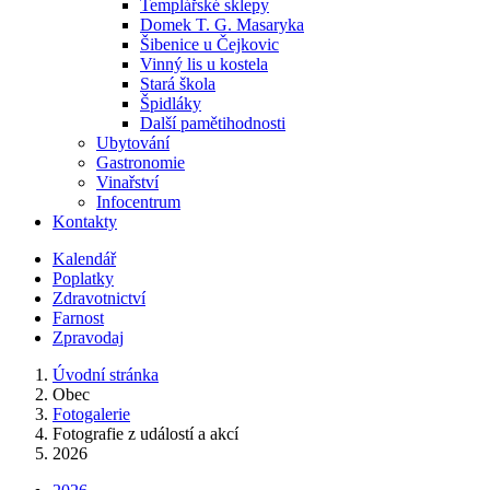
Templářské sklepy
Domek T. G. Masaryka
Šibenice u Čejkovic
Vinný lis u kostela
Stará škola
Špidláky
Další pamětihodnosti
Ubytování
Gastronomie
Vinařství
Infocentrum
Kontakty
Kalendář
Poplatky
Zdravotnictví
Farnost
Zpravodaj
Úvodní stránka
Obec
Fotogalerie
Fotografie z událostí a akcí
2026