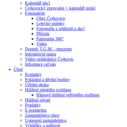
Kalendář akcí
Čejkovický zpravodaj + kalendář stolní
Fotogalerie
Obec Čejkovice
Letecké snímky
Fotografie z událostí a akcí
Příroda
Panorama 360°
Videa
Domek T.G.M. - muzeum
Interaktivní mapa
Video pohlednice Čejkovic
Informace od nás
Úřad
Kontakty
Pokladní a úřední hodiny
Úřední deska
Hlášení místního rozhlasu
Hlasové hlášení veřejného rozhlasu
Hlášení závad
Poplatky
E-podatelna
Zastupitelstvo obce
Usnesení zastupitelstva
Vyhlášky a nařízení