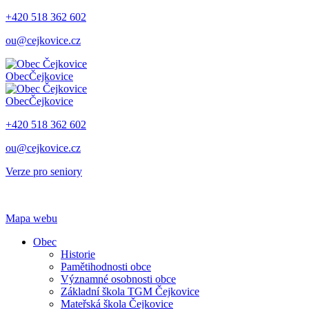
+420 518 362 602
ou@cejkovice.cz
Obec
Čejkovice
Obec
Čejkovice
+420 518 362 602
ou@cejkovice.cz
Verze pro seniory
Mapa webu
Obec
Historie
Pamětihodnosti obce
Významné osobnosti obce
Základní škola TGM Čejkovice
Mateřská škola Čejkovice