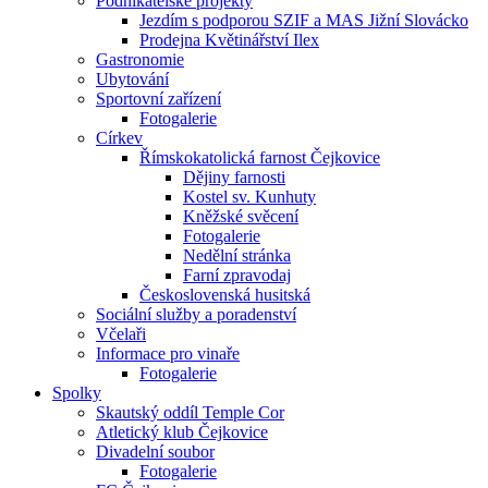
Podnikatelské projekty
Jezdím s podporou SZIF a MAS Jižní Slovácko
Prodejna Květinářství Ilex
Gastronomie
Ubytování
Sportovní zařízení
Fotogalerie
Církev
Římskokatolická farnost Čejkovice
Dějiny farnosti
Kostel sv. Kunhuty
Kněžské svěcení
Fotogalerie
Nedělní stránka
Farní zpravodaj
Československá husitská
Sociální služby a poradenství
Včelaři
Informace pro vinaře
Fotogalerie
Spolky
Skautský oddíl Temple Cor
Atletický klub Čejkovice
Divadelní soubor
Fotogalerie