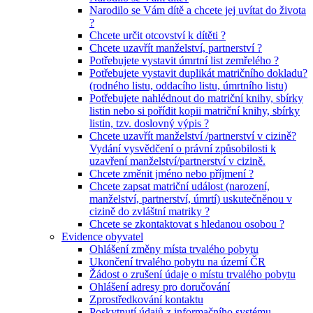
Narodilo se Vám dítě a chcete jej uvítat do života
?
Chcete určit otcovství k dítěti ?
Chcete uzavřít manželství, partnerství ?
Potřebujete vystavit úmrtní list zemřelého ?
Potřebujete vystavit duplikát matričního dokladu?
(rodného listu, oddacího listu, úmrtního listu)
Potřebujete nahlédnout do matriční knihy, sbírky
listin nebo si pořídit kopii matriční knihy, sbírky
listin, tzv. doslovný výpis ?
Chcete uzavřít manželství /partnerství v cizině?
Vydání vysvědčení o právní způsobilosti k
uzavření manželství/partnerství v cizině.
Chcete změnit jméno nebo příjmení ?
Chcete zapsat matriční událost (narození,
manželství, partnerství, úmrtí) uskutečněnou v
cizině do zvláštní matriky ?
Chcete se zkontaktovat s hledanou osobou ?
Evidence obyvatel
Ohlášení změny místa trvalého pobytu
Ukončení trvalého pobytu na území ČR
Žádost o zrušení údaje o místu trvalého pobytu
Ohlášení adresy pro doručování
Zprostředkování kontaktu
Poskytnutí údajů z informačního systému