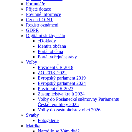
Formuláře
Přijaté dotace
Povinné informace
Czech POINT
Registr oznámení
GDPR
Digitální služby státu
eDoklady
Identita občana
Portál občana
Portál veřejné správy
Volby
Prezident ČR 2018
ZO 2018–2022
Evropský parlament 2019
Evropský parlament 2024
Prezident ČR 2023
Zastupitelstva krajů 2024
Volby do Poslanecké sněmovny Parlamentu
České republiky 2025
Volby do zastupitelstev obcí 2026
Svatby
Fotogalerie
Matrika
Narodilo se Vám dítě?