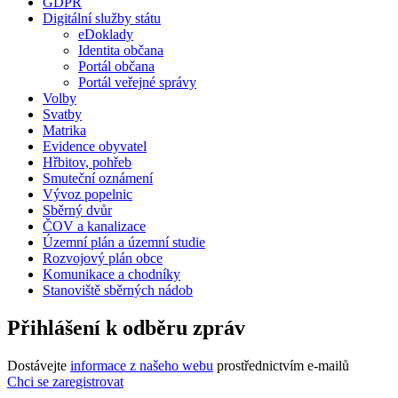
GDPR
Digitální služby státu
eDoklady
Identita občana
Portál občana
Portál veřejné správy
Volby
Svatby
Matrika
Evidence obyvatel
Hřbitov, pohřeb
Smuteční oznámení
Vývoz popelnic
Sběrný dvůr
ČOV a kanalizace
Územní plán a územní studie
Rozvojový plán obce
Komunikace a chodníky
Stanoviště sběrných nádob
Přihlášení k odběru zpráv
Dostávejte
informace z našeho webu
prostřednictvím e-mailů
Chci se zaregistrovat