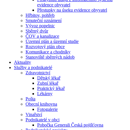
evidence obyvatel
Přestupky na úseku evidence obyvatel
Hřbitov, pohřeb
Smuteční oznámení
Vývoz popelnic
Sběrný dvůr
ČOV a kanalizace
Územní plán a územní studie
Rozvojový plán obce
Komunikace a chodníky
Stanoviště sběrných nádob
Aktuality
Služby a podnikatelé
Zdravotnictví
Dětský lékař
Zubní lékař
Praktický lékař
Lékárny
Pošta
Obecní knihovna
Fotogalerie
Vinařství
Podnikatelé v obci
Pobočka Generali Česká pojišťovna