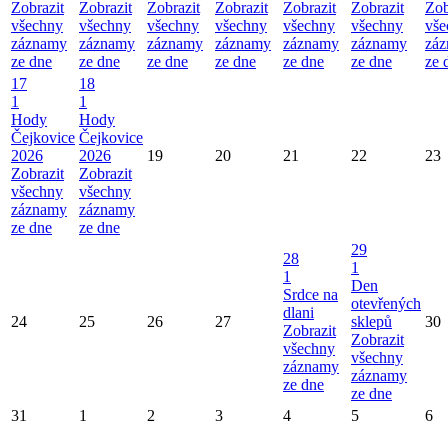
Zobrazit
Zobrazit
Zobrazit
Zobrazit
Zobrazit
Zobrazit
Zob
všechny
všechny
všechny
všechny
všechny
všechny
vše
záznamy
záznamy
záznamy
záznamy
záznamy
záznamy
zá
ze dne
ze dne
ze dne
ze dne
ze dne
ze dne
ze 
17
18
1
1
Hody
Hody
Čejkovice
Čejkovice
2026
2026
19
20
21
22
23
Zobrazit
Zobrazit
všechny
všechny
záznamy
záznamy
ze dne
ze dne
29
28
1
1
Den
Srdce na
otevřených
dlani
24
25
26
27
sklepů
30
Zobrazit
Zobrazit
všechny
všechny
záznamy
záznamy
ze dne
ze dne
31
1
2
3
4
5
6