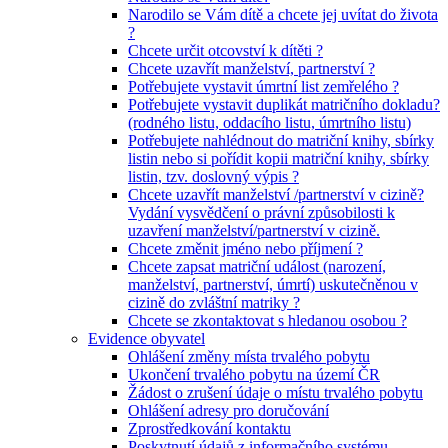
Narodilo se Vám dítě a chcete jej uvítat do života
?
Chcete určit otcovství k dítěti ?
Chcete uzavřít manželství, partnerství ?
Potřebujete vystavit úmrtní list zemřelého ?
Potřebujete vystavit duplikát matričního dokladu?
(rodného listu, oddacího listu, úmrtního listu)
Potřebujete nahlédnout do matriční knihy, sbírky
listin nebo si pořídit kopii matriční knihy, sbírky
listin, tzv. doslovný výpis ?
Chcete uzavřít manželství /partnerství v cizině?
Vydání vysvědčení o právní způsobilosti k
uzavření manželství/partnerství v cizině.
Chcete změnit jméno nebo příjmení ?
Chcete zapsat matriční událost (narození,
manželství, partnerství, úmrtí) uskutečněnou v
cizině do zvláštní matriky ?
Chcete se zkontaktovat s hledanou osobou ?
Evidence obyvatel
Ohlášení změny místa trvalého pobytu
Ukončení trvalého pobytu na území ČR
Žádost o zrušení údaje o místu trvalého pobytu
Ohlášení adresy pro doručování
Zprostředkování kontaktu
Poskytnutí údajů z informačního systému