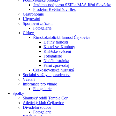
Podnikatelské projekty
Jezdím s podporou SZIF a MAS Jižní Slovácko
Prodejna Květinářství Ilex
Gastronomie
Ubytování
Sportovní zařízení
Fotogalerie
Církev
Římskokatolická farnost Čejkovice
Dějiny farnosti
Kostel sv. Kunhuty
Kněžské svěcení
Fotogalerie
Nedělní stránka
Farní zpravodaj
Československá husitská
Sociální služby a poradenství
Včelaři
Informace pro vinaře
Fotogalerie
Spolky
Skautský oddíl Temple Cor
Atletický klub Čejkovice
Divadelní soubor
Fotogalerie