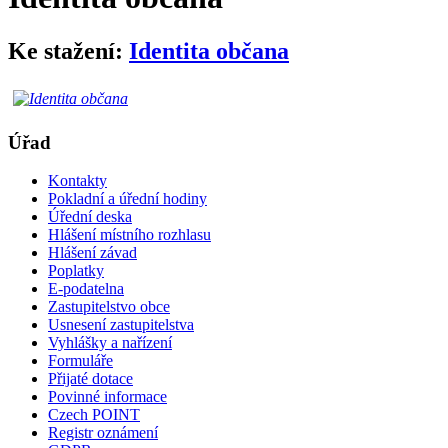
Ke stažení:
Identita občana
Úřad
Kontakty
Pokladní a úřední hodiny
Úřední deska
Hlášení místního rozhlasu
Hlášení závad
Poplatky
E-podatelna
Zastupitelstvo obce
Usnesení zastupitelstva
Vyhlášky a nařízení
Formuláře
Přijaté dotace
Povinné informace
Czech POINT
Registr oznámení