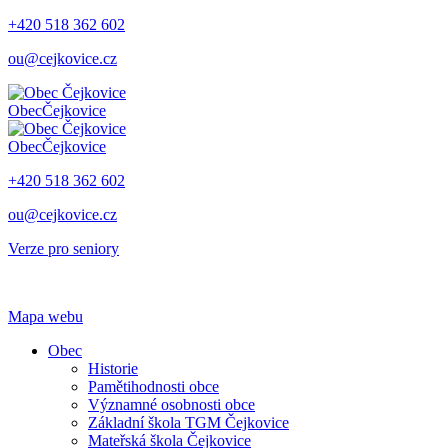
+420 518 362 602
ou@cejkovice.cz
Obec
Čejkovice
Obec
Čejkovice
+420 518 362 602
ou@cejkovice.cz
Verze pro seniory
Mapa webu
Obec
Historie
Pamětihodnosti obce
Významné osobnosti obce
Základní škola TGM Čejkovice
Mateřská škola Čejkovice