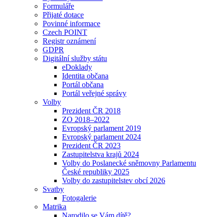
Formuláře
Přijaté dotace
Povinné informace
Czech POINT
Registr oznámení
GDPR
Digitální služby státu
eDoklady
Identita občana
Portál občana
Portál veřejné správy
Volby
Prezident ČR 2018
ZO 2018–2022
Evropský parlament 2019
Evropský parlament 2024
Prezident ČR 2023
Zastupitelstva krajů 2024
Volby do Poslanecké sněmovny Parlamentu
České republiky 2025
Volby do zastupitelstev obcí 2026
Svatby
Fotogalerie
Matrika
Narodilo se Vám dítě?