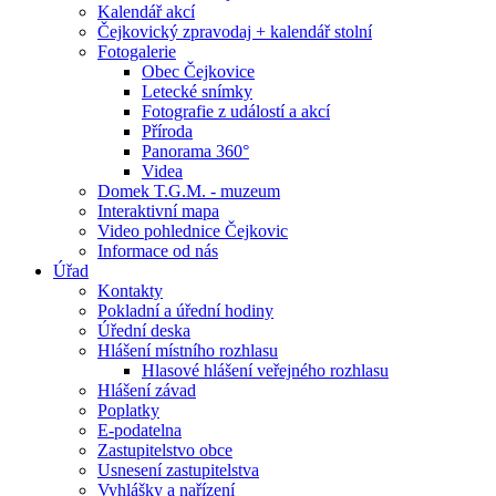
Kalendář akcí
Čejkovický zpravodaj + kalendář stolní
Fotogalerie
Obec Čejkovice
Letecké snímky
Fotografie z událostí a akcí
Příroda
Panorama 360°
Videa
Domek T.G.M. - muzeum
Interaktivní mapa
Video pohlednice Čejkovic
Informace od nás
Úřad
Kontakty
Pokladní a úřední hodiny
Úřední deska
Hlášení místního rozhlasu
Hlasové hlášení veřejného rozhlasu
Hlášení závad
Poplatky
E-podatelna
Zastupitelstvo obce
Usnesení zastupitelstva
Vyhlášky a nařízení