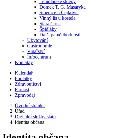
Templářské sklepy
Domek T. G. Masaryka
Šibenice u Čejkovic
Vinný lis u kostela
Stará škola
Špidláky
Další pamětihodnosti
Ubytování
Gastronomie
Vinařství
Infocentrum
Kontakty
Kalendář
Poplatky
Zdravotnictví
Farnost
Zpravodaj
Úvodní stránka
Úřad
Digitální služby státu
Identita občana
Identita občana