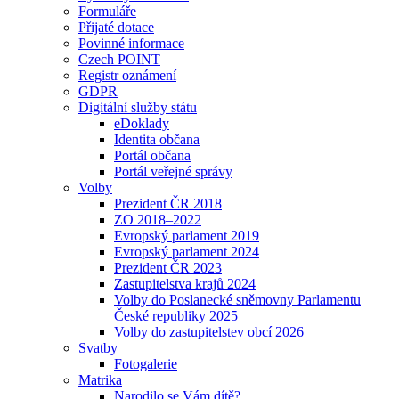
Formuláře
Přijaté dotace
Povinné informace
Czech POINT
Registr oznámení
GDPR
Digitální služby státu
eDoklady
Identita občana
Portál občana
Portál veřejné správy
Volby
Prezident ČR 2018
ZO 2018–2022
Evropský parlament 2019
Evropský parlament 2024
Prezident ČR 2023
Zastupitelstva krajů 2024
Volby do Poslanecké sněmovny Parlamentu
České republiky 2025
Volby do zastupitelstev obcí 2026
Svatby
Fotogalerie
Matrika
Narodilo se Vám dítě?