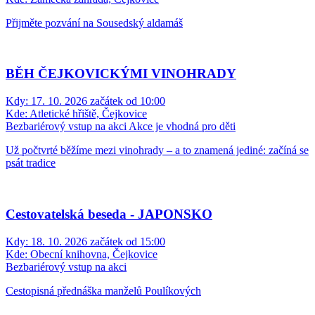
Přijměte pozvání na Sousedský aldamáš
BĚH ČEJKOVICKÝMI VINOHRADY
Kdy:
17. 10. 2026 začátek od 10:00
Kde:
Atletické hřiště, Čejkovice
Bezbariérový vstup na akci
Akce je vhodná pro děti
Už počtvrté běžíme mezi vinohrady – a to znamená jediné: začíná se
psát tradice
Cestovatelská beseda - JAPONSKO
Kdy:
18. 10. 2026 začátek od 15:00
Kde:
Obecní knihovna, Čejkovice
Bezbariérový vstup na akci
Cestopisná přednáška manželů Poulíkových