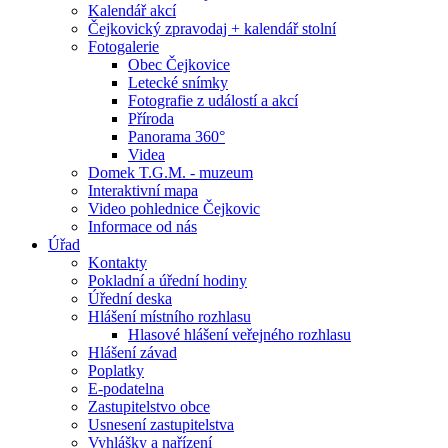
Kalendář akcí
Čejkovický zpravodaj + kalendář stolní
Fotogalerie
Obec Čejkovice
Letecké snímky
Fotografie z událostí a akcí
Příroda
Panorama 360°
Videa
Domek T.G.M. - muzeum
Interaktivní mapa
Video pohlednice Čejkovic
Informace od nás
Úřad
Kontakty
Pokladní a úřední hodiny
Úřední deska
Hlášení místního rozhlasu
Hlasové hlášení veřejného rozhlasu
Hlášení závad
Poplatky
E-podatelna
Zastupitelstvo obce
Usnesení zastupitelstva
Vyhlášky a nařízení