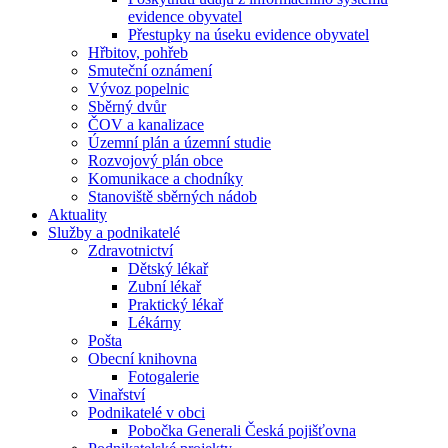
evidence obyvatel
Přestupky na úseku evidence obyvatel
Hřbitov, pohřeb
Smuteční oznámení
Vývoz popelnic
Sběrný dvůr
ČOV a kanalizace
Územní plán a územní studie
Rozvojový plán obce
Komunikace a chodníky
Stanoviště sběrných nádob
Aktuality
Služby a podnikatelé
Zdravotnictví
Dětský lékař
Zubní lékař
Praktický lékař
Lékárny
Pošta
Obecní knihovna
Fotogalerie
Vinařství
Podnikatelé v obci
Pobočka Generali Česká pojišťovna