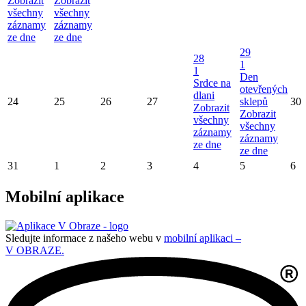
Zobrazit
Zobrazit
všechny
všechny
záznamy
záznamy
ze dne
ze dne
29
28
1
1
Den
Srdce na
otevřených
dlani
24
25
26
27
sklepů
30
Zobrazit
Zobrazit
všechny
všechny
záznamy
záznamy
ze dne
ze dne
31
1
2
3
4
5
6
Mobilní aplikace
Sledujte informace z našeho webu v
mobilní aplikaci –
V OBRAZE.