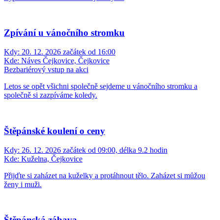
Zpívání u vánočního stromku
Kdy:
20. 12. 2026 začátek od 16:00
Kde:
Náves Čejkovice, Čejkovice
Bezbariérový vstup na akci
Letos se opět všichni společně sejdeme u vánočního stromku a
společně si zazpíváme koledy.
Štěpánské koulení o ceny
Kdy:
26. 12. 2026 začátek od 09:00, délka 9.2 hodin
Kde:
Kuželna, Čejkovice
Přijďte si zaházet na kuželky a protáhnout tělo. Zaházet si můžou
ženy i muži.
Štěpánská zábava