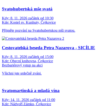
Svatohubertská mše svatá
Kdy:
8. 11. 2026 začátek od 10:30
Kde:
Kostel sv. Kunhuty, Čejkovice
Přijměte pozvání na Svatohubertskou mši svatou.
Cestovatelská beseda Petra Nazarova - SICÍLIE
Kdy:
8. 11. 2026 začátek od 15:00
Kde:
Obecní knihovna, Čejkovice
Bezbariérový vstup na akci
Všichni jste srdečně zváni.
Svatomartinská a mladá vína
Kdy:
14. 11. 2026 začátek od 11:00
Kde:
Nádvoří Zámku, Čejkovice