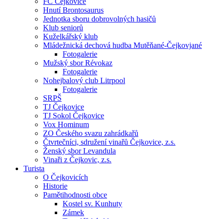
FC Čejkovice
Hnutí Brontosaurus
Jednotka sboru dobrovolných hasičů
Klub seniorů
Kuželkářský klub
Mládežnická dechová hudba Mutěňané-Čejkovjané
Fotogalerie
Mužský sbor Révokaz
Fotogalerie
Nohejbalový club Litrpool
Fotogalerie
SRPŠ
TJ Čejkovice
TJ Sokol Čejkovice
Vox Hominum
ZO Českého svazu zahrádkařů
Čtvrtečníci, sdružení vinařů Čejkovice, z.s.
Ženský sbor Levandula
Vinaři z Čejkovic, z.s.
Turista
O Čejkovicích
Historie
Pamětihodnosti obce
Kostel sv. Kunhuty
Zámek