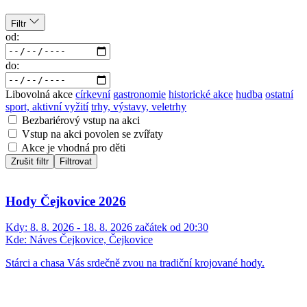
Filtr
od:
do:
Libovolná akce
církevní
gastronomie
historické akce
hudba
ostatní
sport, aktivní vyžití
trhy, výstavy, veletrhy
Bezbariérový vstup na akci
Vstup na akci povolen se zvířaty
Akce je vhodná pro děti
Zrušit filtr
Filtrovat
Hody Čejkovice 2026
Kdy:
8. 8. 2026 - 18. 8. 2026 začátek od 20:30
Kde:
Náves Čejkovice, Čejkovice
Stárci a chasa Vás srdečně zvou na tradiční krojované hody.