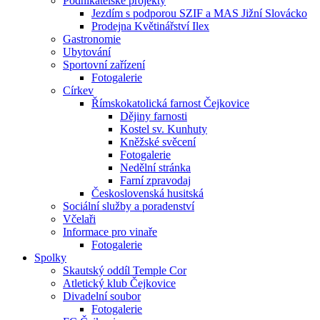
Podnikatelské projekty
Jezdím s podporou SZIF a MAS Jižní Slovácko
Prodejna Květinářství Ilex
Gastronomie
Ubytování
Sportovní zařízení
Fotogalerie
Církev
Římskokatolická farnost Čejkovice
Dějiny farnosti
Kostel sv. Kunhuty
Kněžské svěcení
Fotogalerie
Nedělní stránka
Farní zpravodaj
Československá husitská
Sociální služby a poradenství
Včelaři
Informace pro vinaře
Fotogalerie
Spolky
Skautský oddíl Temple Cor
Atletický klub Čejkovice
Divadelní soubor
Fotogalerie