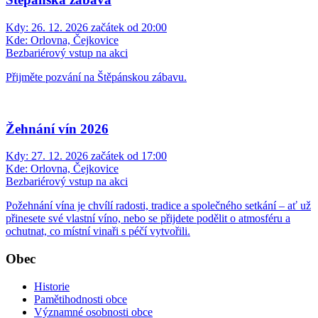
Kdy:
26. 12. 2026 začátek od 20:00
Kde:
Orlovna, Čejkovice
Bezbariérový vstup na akci
Přijměte pozvání na Štěpánskou zábavu.
Žehnání vín 2026
Kdy:
27. 12. 2026 začátek od 17:00
Kde:
Orlovna, Čejkovice
Bezbariérový vstup na akci
Požehnání vína je chvílí radosti, tradice a společného setkání – ať už
přinesete své vlastní víno, nebo se přijdete podělit o atmosféru a
ochutnat, co místní vinaři s péčí vytvořili.
Obec
Historie
Pamětihodnosti obce
Významné osobnosti obce