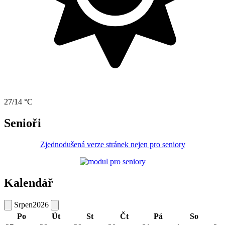
27/14 °C
Senioři
Zjednodušená verze stránek nejen pro seniory
Kalendář
Srpen
2026
Po
Út
St
Čt
Pá
So