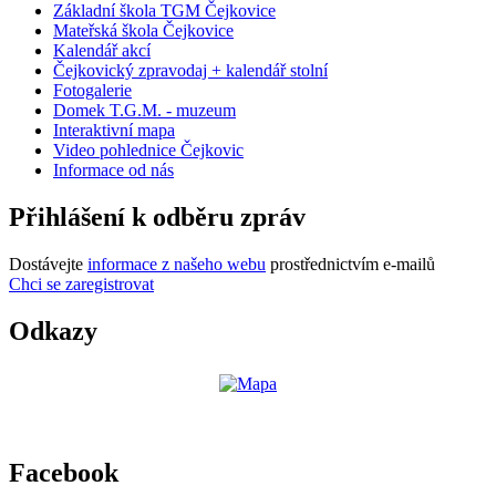
Základní škola TGM Čejkovice
Mateřská škola Čejkovice
Kalendář akcí
Čejkovický zpravodaj + kalendář stolní
Fotogalerie
Domek T.G.M. - muzeum
Interaktivní mapa
Video pohlednice Čejkovic
Informace od nás
Přihlášení k odběru zpráv
Dostávejte
informace z našeho webu
prostřednictvím e-mailů
Chci se zaregistrovat
Odkazy
Facebook