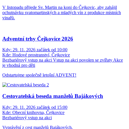
V listopadu přijede Sv. Martin na koni do Čejkovic, aby zahájil
ochutnávku svatomartinských a mladých vín z produkce místních
vinařů.
Adventní trhy Čejkovice 2026
Kdy:
29. 11. 2026 začátek od 10:00
Kde:
Hodové prostranství, Čejkovice
Bezbariérový vstup na akci
Vstup na akci povolen se zvířaty
Akce
je vhodná pro děti
Odstartujme společně letošní ADVENT!
Cestovatelská beseda manželů Bajákových
Kdy:
29. 11. 2026 začátek od 15:00
Kde:
Obecní knihovna, Čejkovice
Bezbariérový vstup na akci
Vyprávění z cest manželů Bajákových.