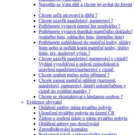
Narodilo se Vám dítě a chcete jej uvítat do života
?
Chcete určit otcovství k dítěti ?
Chcete uzavřít manželství, partnerství ?
Potřebujete vystavit úmrtní list zemřelého ?
Potřebujete vystavit duplikát matričního dokladu?
(rodného listu, oddacího listu, úmrtního listu)
Potřebujete nahlédnout do matriční knihy, sbírky
listin nebo si pořídit kopii matriční knihy, sbírky
listin, tzv. doslovný výpis ?
Chcete uzavřít manželství /partnerství v cizině?
Vydání vysvědčení o právní způsobilosti k
uzavření manželství/partnerství v cizině.
Chcete změnit jméno nebo příjmení ?
Chcete zapsat matriční událost (narození,
manželství, partnerství, úmrtí) uskutečněnou v
cizině do zvláštní matriky ?
Chcete se zkontaktovat s hledanou osobou ?
Evidence obyvatel
Ohlášení změny místa trvalého pobytu
Ukončení trvalého pobytu na území ČR
Žádost o zrušení údaje o místu trvalého pobytu
Ohlášení adresy pro doručování
Zprostředkování kontaktu
Poskytnutí údajů z informačního systému