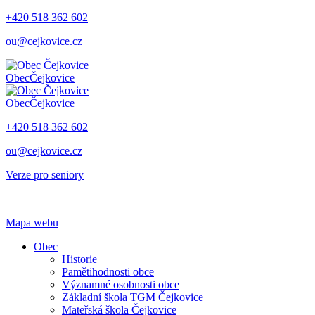
+420 518 362 602
ou@cejkovice.cz
Obec
Čejkovice
Obec
Čejkovice
+420 518 362 602
ou@cejkovice.cz
Verze pro seniory
Mapa webu
Obec
Historie
Pamětihodnosti obce
Významné osobnosti obce
Základní škola TGM Čejkovice
Mateřská škola Čejkovice