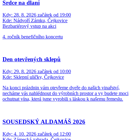
Srdce na dlani
Kdy:
28. 8. 2026 začátek od 19:00
Kde:
Nádvoří Zámku, Čejkovice
Bezbariérový vstup na akci
4. ročník benefičního koncertu
Den otevřených sklepů
Kdy:
29. 8. 2026 začátek od 10:00
Kde:
Sklepní uličky, Čejkovice
Na konci prázdnin vám otevřeme dveře do našich vinařství,
necháme vás nahlédnout do výrobních prostor a vy budete moci
ochutnat vína, která jsme vyrobili s láskou k našemu řemeslu.
SOUSEDSKÝ ALDAMÁŠ 2026
Kdy:
4. 10. 2026 začátek od 12:00
Kde:
Zámecká zahrada, Čejkovice