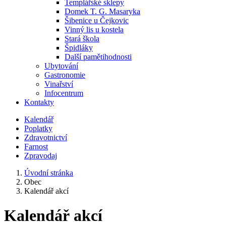
Templářské sklepy
Domek T. G. Masaryka
Šibenice u Čejkovic
Vinný lis u kostela
Stará škola
Špidláky
Další pamětihodnosti
Ubytování
Gastronomie
Vinařství
Infocentrum
Kontakty
Kalendář
Poplatky
Zdravotnictví
Farnost
Zpravodaj
Úvodní stránka
Obec
Kalendář akcí
Kalendář akcí