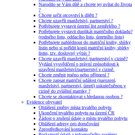
Narodilo se Vám dítě a chcete jej uvítat do života
?
Chcete určit otcovství k dítěti ?
Chcete uzavřít manželství, partnerství ?
Potřebujete vystavit úmrtní list zemřelého ?
Potřebujete vystavit duplikát matričního dokladu?
(rodného listu, oddacího listu, úmrtního listu)
Potřebujete nahlédnout do matriční knihy, sbírky
listin nebo si pořídit kopii matriční knihy, sbírky
listin, tzv. doslovný výpis ?
Chcete uzavřít manželství /partnerství v cizině?
Vydání vysvědčení o právní způsobilosti k
uzavření manželství/partnerství v cizině.
Chcete změnit jméno nebo příjmení ?
Chcete zapsat matriční událost (narození,
manželství, partnerství, úmrtí) uskutečněnou v
cizině do zvláštní matriky ?
Chcete se zkontaktovat s hledanou osobou ?
Evidence obyvatel
Ohlášení změny místa trvalého pobytu
Ukončení trvalého pobytu na území ČR
Žádost o zrušení údaje o místu trvalého pobytu
Ohlášení adresy pro doručování
Zprostředkování kontaktu
Poskytnutí údajů z informačního systému