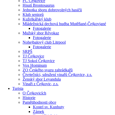
FC Čejkovice
Hnutí Brontosaurus
Jednotka sboru dobrovolných hasičů
Klub seniorů
Kuželkářský klub
Mládežnická dechová hudba Mutěňané-Čejkovjané
Fotogalerie
Mužský sbor Révokaz
Fotogalerie
Nohejbalový club Litrpool
Fotogalerie
SRPŠ
TJ Čejkovice
TJ Sokol Čejkovice
Vox Hominum
ZO Českého svazu zahrádkařů
Čtvrtečníci, sdružení vinařů Čejkovice, z.s.
Ženský sbor Levandula
Vinaři z Čejkovic, z.s.
Turista
O Čejkovicích
Historie
Pamětihodnosti obce
Kostel sv. Kunhuty
Zámek