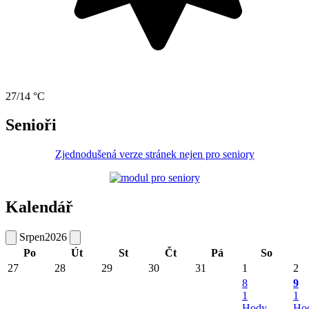
27/14 °C
Senioři
Zjednodušená verze stránek nejen pro seniory
Kalendář
Srpen
2026
Po
Út
St
Čt
Pá
So
27
28
29
30
31
1
2
8
9
1
1
Hody
Ho