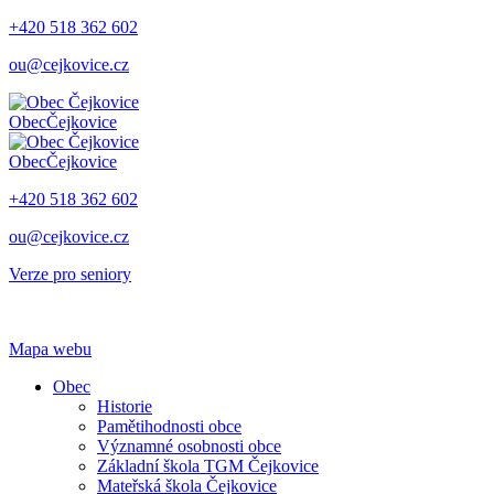
+420 518 362 602
ou@cejkovice.cz
Obec
Čejkovice
Obec
Čejkovice
+420 518 362 602
ou@cejkovice.cz
Verze pro seniory
Mapa webu
Obec
Historie
Pamětihodnosti obce
Významné osobnosti obce
Základní škola TGM Čejkovice
Mateřská škola Čejkovice