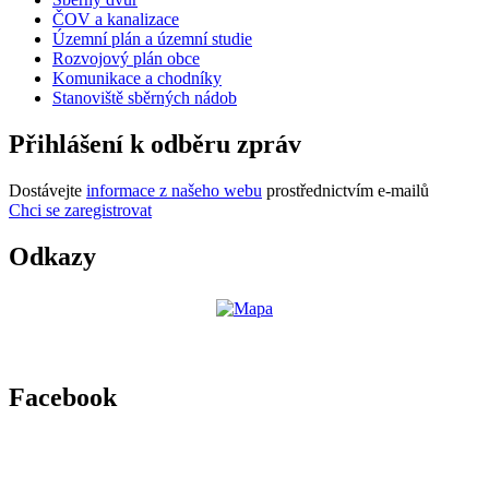
ČOV a kanalizace
Územní plán a územní studie
Rozvojový plán obce
Komunikace a chodníky
Stanoviště sběrných nádob
Přihlášení k odběru zpráv
Dostávejte
informace z našeho webu
prostřednictvím e-mailů
Chci se zaregistrovat
Odkazy
Facebook