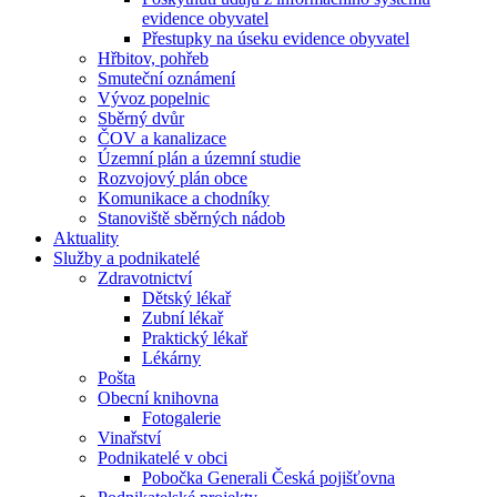
evidence obyvatel
Přestupky na úseku evidence obyvatel
Hřbitov, pohřeb
Smuteční oznámení
Vývoz popelnic
Sběrný dvůr
ČOV a kanalizace
Územní plán a územní studie
Rozvojový plán obce
Komunikace a chodníky
Stanoviště sběrných nádob
Aktuality
Služby a podnikatelé
Zdravotnictví
Dětský lékař
Zubní lékař
Praktický lékař
Lékárny
Pošta
Obecní knihovna
Fotogalerie
Vinařství
Podnikatelé v obci
Pobočka Generali Česká pojišťovna