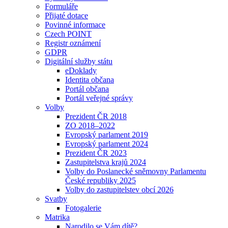
Formuláře
Přijaté dotace
Povinné informace
Czech POINT
Registr oznámení
GDPR
Digitální služby státu
eDoklady
Identita občana
Portál občana
Portál veřejné správy
Volby
Prezident ČR 2018
ZO 2018–2022
Evropský parlament 2019
Evropský parlament 2024
Prezident ČR 2023
Zastupitelstva krajů 2024
Volby do Poslanecké sněmovny Parlamentu
České republiky 2025
Volby do zastupitelstev obcí 2026
Svatby
Fotogalerie
Matrika
Narodilo se Vám dítě?