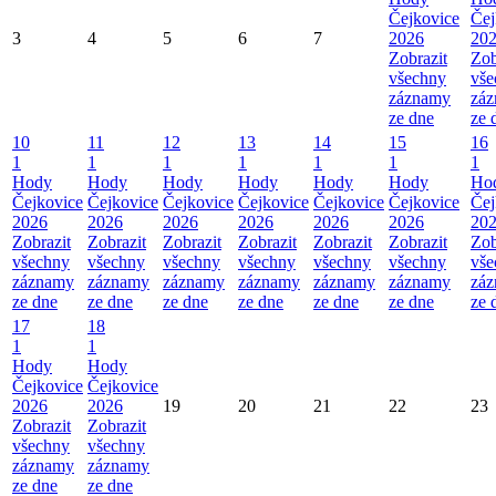
Čejkovice
Čej
3
4
5
6
7
2026
20
Zobrazit
Zob
všechny
vše
záznamy
zá
ze dne
ze 
10
11
12
13
14
15
16
1
1
1
1
1
1
1
Hody
Hody
Hody
Hody
Hody
Hody
Ho
Čejkovice
Čejkovice
Čejkovice
Čejkovice
Čejkovice
Čejkovice
Čej
2026
2026
2026
2026
2026
2026
20
Zobrazit
Zobrazit
Zobrazit
Zobrazit
Zobrazit
Zobrazit
Zob
všechny
všechny
všechny
všechny
všechny
všechny
vše
záznamy
záznamy
záznamy
záznamy
záznamy
záznamy
zá
ze dne
ze dne
ze dne
ze dne
ze dne
ze dne
ze 
17
18
1
1
Hody
Hody
Čejkovice
Čejkovice
2026
2026
19
20
21
22
23
Zobrazit
Zobrazit
všechny
všechny
záznamy
záznamy
ze dne
ze dne