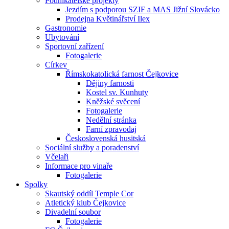
Podnikatelské projekty
Jezdím s podporou SZIF a MAS Jižní Slovácko
Prodejna Květinářství Ilex
Gastronomie
Ubytování
Sportovní zařízení
Fotogalerie
Církev
Římskokatolická farnost Čejkovice
Dějiny farnosti
Kostel sv. Kunhuty
Kněžské svěcení
Fotogalerie
Nedělní stránka
Farní zpravodaj
Československá husitská
Sociální služby a poradenství
Včelaři
Informace pro vinaře
Fotogalerie
Spolky
Skautský oddíl Temple Cor
Atletický klub Čejkovice
Divadelní soubor
Fotogalerie