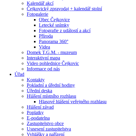
Kalendář akcí
Čejkovický zpravodaj + kalendář stolní
Fotogalerie
Obec Čejkovice
Letecké snímky
Fotografie z událostí a akcí
Příroda
Panorama 360°
Videa
Domek T.G.M. - muzeum
Interaktivní mapa
Video pohlednice Čejkovic
Informace od nás
Úřad
Kontakty
Pokladní a úřední hodiny
Úřední deska
Hlášení místního rozhlasu
Hlasové hlášení veřejného rozhlasu
Hlášení závad
Poplatky
E-podatelna
Zastupitelstvo obce
Usnesení zastupitelstva
Vyhlášky a nařízení