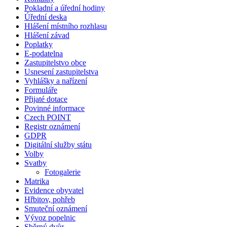
Pokladní a úřední hodiny
Úřední deska
Hlášení místního rozhlasu
Hlášení závad
Poplatky
E-podatelna
Zastupitelstvo obce
Usnesení zastupitelstva
Vyhlášky a nařízení
Formuláře
Přijaté dotace
Povinné informace
Czech POINT
Registr oznámení
GDPR
Digitální služby státu
Volby
Svatby
Fotogalerie
Matrika
Evidence obyvatel
Hřbitov, pohřeb
Smuteční oznámení
Vývoz popelnic
Sběrný dvůr