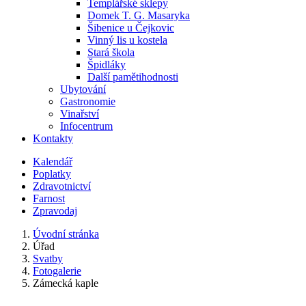
Templářské sklepy
Domek T. G. Masaryka
Šibenice u Čejkovic
Vinný lis u kostela
Stará škola
Špidláky
Další pamětihodnosti
Ubytování
Gastronomie
Vinařství
Infocentrum
Kontakty
Kalendář
Poplatky
Zdravotnictví
Farnost
Zpravodaj
Úvodní stránka
Úřad
Svatby
Fotogalerie
Zámecká kaple