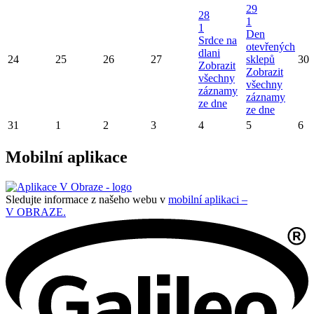
29
28
1
1
Den
Srdce na
otevřených
dlani
24
25
26
27
sklepů
30
Zobrazit
Zobrazit
všechny
všechny
záznamy
záznamy
ze dne
ze dne
31
1
2
3
4
5
6
Mobilní aplikace
Sledujte informace z našeho webu v
mobilní aplikaci –
V OBRAZE.