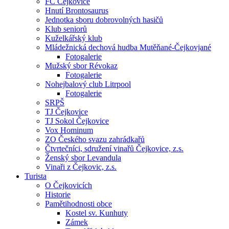
FC Čejkovice
Hnutí Brontosaurus
Jednotka sboru dobrovolných hasičů
Klub seniorů
Kuželkářský klub
Mládežnická dechová hudba Mutěňané-Čejkovjané
Fotogalerie
Mužský sbor Révokaz
Fotogalerie
Nohejbalový club Litrpool
Fotogalerie
SRPŠ
TJ Čejkovice
TJ Sokol Čejkovice
Vox Hominum
ZO Českého svazu zahrádkařů
Čtvrtečníci, sdružení vinařů Čejkovice, z.s.
Ženský sbor Levandula
Vinaři z Čejkovic, z.s.
Turista
O Čejkovicích
Historie
Pamětihodnosti obce
Kostel sv. Kunhuty
Zámek