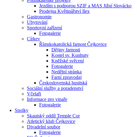
Podnikatelské projekty
Jezdím s podporou SZIF a MAS Jižní Slovácko
Prodejna Květinářství Ilex
Gastronomie
Ubytování
Sportovní zařízení
Fotogalerie
Církev
Římskokatolická farnost Čejkovice
Dějiny farnosti
Kostel sv. Kunhuty
Kněžské svěcení
Fotogalerie
Nedělní stránka
Farní zpravodaj
Československá husitská
Sociální služby a poradenství
Včelaři
Informace pro vinaře
Fotogalerie
Spolky
Skautský oddíl Temple Cor
Atletický klub Čejkovice
Divadelní soubor
Fotogalerie