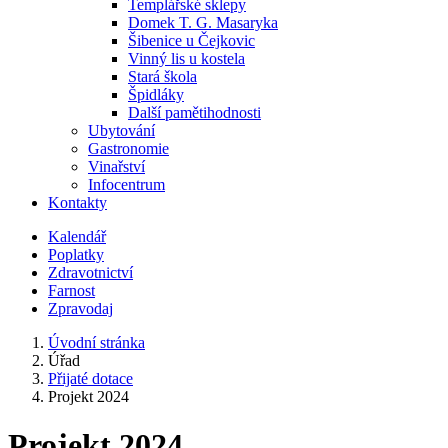
Templářské sklepy
Domek T. G. Masaryka
Šibenice u Čejkovic
Vinný lis u kostela
Stará škola
Špidláky
Další pamětihodnosti
Ubytování
Gastronomie
Vinařství
Infocentrum
Kontakty
Kalendář
Poplatky
Zdravotnictví
Farnost
Zpravodaj
Úvodní stránka
Úřad
Přijaté dotace
Projekt 2024
Projekt 2024