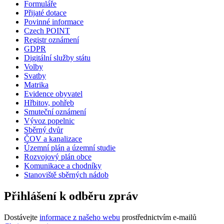
Formuláře
Přijaté dotace
Povinné informace
Czech POINT
Registr oznámení
GDPR
Digitální služby státu
Volby
Svatby
Matrika
Evidence obyvatel
Hřbitov, pohřeb
Smuteční oznámení
Vývoz popelnic
Sběrný dvůr
ČOV a kanalizace
Územní plán a územní studie
Rozvojový plán obce
Komunikace a chodníky
Stanoviště sběrných nádob
Přihlášení k odběru zpráv
Dostávejte
informace z našeho webu
prostřednictvím e-mailů