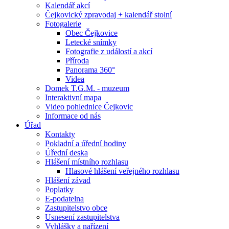
Kalendář akcí
Čejkovický zpravodaj + kalendář stolní
Fotogalerie
Obec Čejkovice
Letecké snímky
Fotografie z událostí a akcí
Příroda
Panorama 360°
Videa
Domek T.G.M. - muzeum
Interaktivní mapa
Video pohlednice Čejkovic
Informace od nás
Úřad
Kontakty
Pokladní a úřední hodiny
Úřední deska
Hlášení místního rozhlasu
Hlasové hlášení veřejného rozhlasu
Hlášení závad
Poplatky
E-podatelna
Zastupitelstvo obce
Usnesení zastupitelstva
Vyhlášky a nařízení