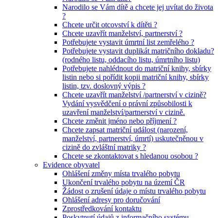
Narodilo se Vám dítě a chcete jej uvítat do života
?
Chcete určit otcovství k dítěti ?
Chcete uzavřít manželství, partnerství ?
Potřebujete vystavit úmrtní list zemřelého ?
Potřebujete vystavit duplikát matričního dokladu?
(rodného listu, oddacího listu, úmrtního listu)
Potřebujete nahlédnout do matriční knihy, sbírky
listin nebo si pořídit kopii matriční knihy, sbírky
listin, tzv. doslovný výpis ?
Chcete uzavřít manželství /partnerství v cizině?
Vydání vysvědčení o právní způsobilosti k
uzavření manželství/partnerství v cizině.
Chcete změnit jméno nebo příjmení ?
Chcete zapsat matriční událost (narození,
manželství, partnerství, úmrtí) uskutečněnou v
cizině do zvláštní matriky ?
Chcete se zkontaktovat s hledanou osobou ?
Evidence obyvatel
Ohlášení změny místa trvalého pobytu
Ukončení trvalého pobytu na území ČR
Žádost o zrušení údaje o místu trvalého pobytu
Ohlášení adresy pro doručování
Zprostředkování kontaktu
Poskytnutí údajů z informačního systému