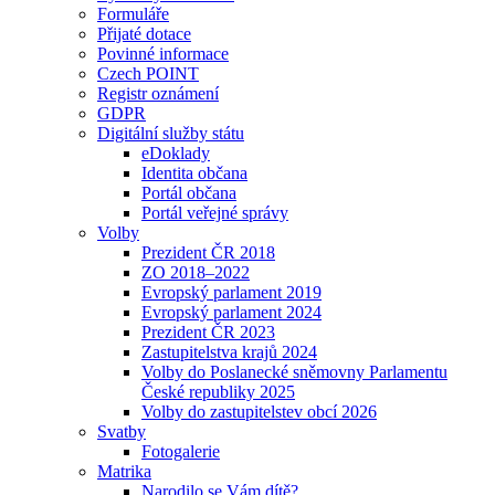
Formuláře
Přijaté dotace
Povinné informace
Czech POINT
Registr oznámení
GDPR
Digitální služby státu
eDoklady
Identita občana
Portál občana
Portál veřejné správy
Volby
Prezident ČR 2018
ZO 2018–2022
Evropský parlament 2019
Evropský parlament 2024
Prezident ČR 2023
Zastupitelstva krajů 2024
Volby do Poslanecké sněmovny Parlamentu
České republiky 2025
Volby do zastupitelstev obcí 2026
Svatby
Fotogalerie
Matrika
Narodilo se Vám dítě?