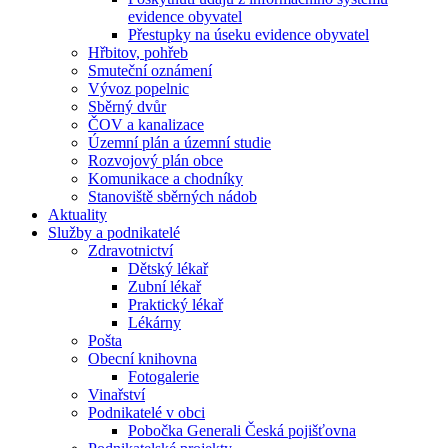
evidence obyvatel
Přestupky na úseku evidence obyvatel
Hřbitov, pohřeb
Smuteční oznámení
Vývoz popelnic
Sběrný dvůr
ČOV a kanalizace
Územní plán a územní studie
Rozvojový plán obce
Komunikace a chodníky
Stanoviště sběrných nádob
Aktuality
Služby a podnikatelé
Zdravotnictví
Dětský lékař
Zubní lékař
Praktický lékař
Lékárny
Pošta
Obecní knihovna
Fotogalerie
Vinařství
Podnikatelé v obci
Pobočka Generali Česká pojišťovna