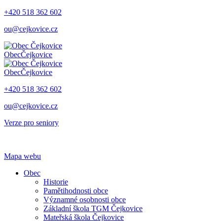
+420 518 362 602
ou@cejkovice.cz
Obec
Čejkovice
Obec
Čejkovice
+420 518 362 602
ou@cejkovice.cz
Verze pro seniory
Mapa webu
Obec
Historie
Pamětihodnosti obce
Významné osobnosti obce
Základní škola TGM Čejkovice
Mateřská škola Čejkovice