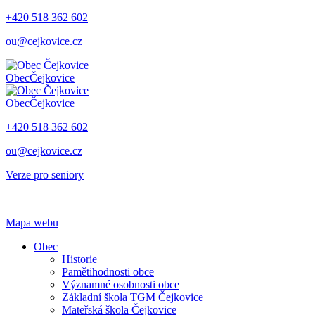
+420 518 362 602
ou@cejkovice.cz
Obec
Čejkovice
Obec
Čejkovice
+420 518 362 602
ou@cejkovice.cz
Verze pro seniory
Mapa webu
Obec
Historie
Pamětihodnosti obce
Významné osobnosti obce
Základní škola TGM Čejkovice
Mateřská škola Čejkovice