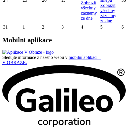
24
25
26
27
sklepů
30
Zobrazit
Zobrazit
všechny
všechny
záznamy
záznamy
ze dne
ze dne
31
1
2
3
4
5
6
Mobilní aplikace
Sledujte informace z našeho webu v
mobilní aplikaci –
V OBRAZE.