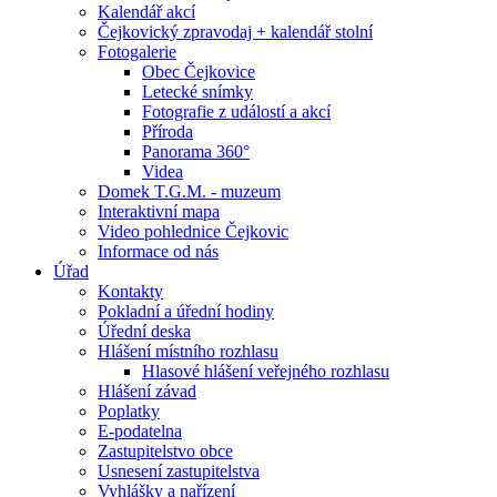
Kalendář akcí
Čejkovický zpravodaj + kalendář stolní
Fotogalerie
Obec Čejkovice
Letecké snímky
Fotografie z událostí a akcí
Příroda
Panorama 360°
Videa
Domek T.G.M. - muzeum
Interaktivní mapa
Video pohlednice Čejkovic
Informace od nás
Úřad
Kontakty
Pokladní a úřední hodiny
Úřední deska
Hlášení místního rozhlasu
Hlasové hlášení veřejného rozhlasu
Hlášení závad
Poplatky
E-podatelna
Zastupitelstvo obce
Usnesení zastupitelstva
Vyhlášky a nařízení