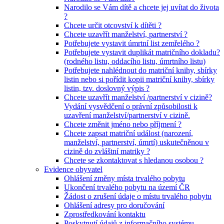
Narodilo se Vám dítě a chcete jej uvítat do života
?
Chcete určit otcovství k dítěti ?
Chcete uzavřít manželství, partnerství ?
Potřebujete vystavit úmrtní list zemřelého ?
Potřebujete vystavit duplikát matričního dokladu?
(rodného listu, oddacího listu, úmrtního listu)
Potřebujete nahlédnout do matriční knihy, sbírky
listin nebo si pořídit kopii matriční knihy, sbírky
listin, tzv. doslovný výpis ?
Chcete uzavřít manželství /partnerství v cizině?
Vydání vysvědčení o právní způsobilosti k
uzavření manželství/partnerství v cizině.
Chcete změnit jméno nebo příjmení ?
Chcete zapsat matriční událost (narození,
manželství, partnerství, úmrtí) uskutečněnou v
cizině do zvláštní matriky ?
Chcete se zkontaktovat s hledanou osobou ?
Evidence obyvatel
Ohlášení změny místa trvalého pobytu
Ukončení trvalého pobytu na území ČR
Žádost o zrušení údaje o místu trvalého pobytu
Ohlášení adresy pro doručování
Zprostředkování kontaktu
Poskytnutí údajů z informačního systému