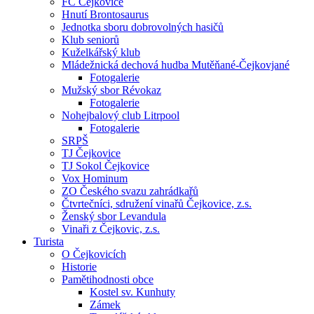
FC Čejkovice
Hnutí Brontosaurus
Jednotka sboru dobrovolných hasičů
Klub seniorů
Kuželkářský klub
Mládežnická dechová hudba Mutěňané-Čejkovjané
Fotogalerie
Mužský sbor Révokaz
Fotogalerie
Nohejbalový club Litrpool
Fotogalerie
SRPŠ
TJ Čejkovice
TJ Sokol Čejkovice
Vox Hominum
ZO Českého svazu zahrádkařů
Čtvrtečníci, sdružení vinařů Čejkovice, z.s.
Ženský sbor Levandula
Vinaři z Čejkovic, z.s.
Turista
O Čejkovicích
Historie
Pamětihodnosti obce
Kostel sv. Kunhuty
Zámek