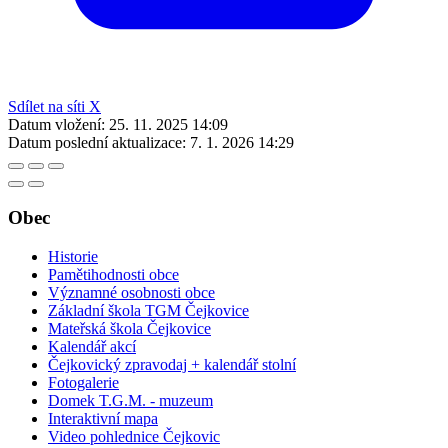
Sdílet na síti X
Datum vložení:
25. 11. 2025 14:09
Datum poslední aktualizace:
7. 1. 2026 14:29
Obec
Historie
Pamětihodnosti obce
Významné osobnosti obce
Základní škola TGM Čejkovice
Mateřská škola Čejkovice
Kalendář akcí
Čejkovický zpravodaj + kalendář stolní
Fotogalerie
Domek T.G.M. - muzeum
Interaktivní mapa
Video pohlednice Čejkovic