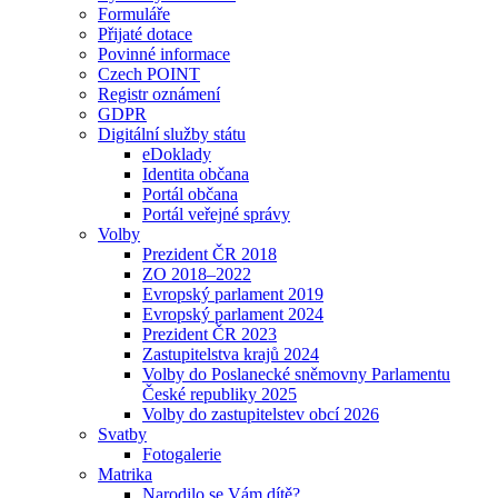
Formuláře
Přijaté dotace
Povinné informace
Czech POINT
Registr oznámení
GDPR
Digitální služby státu
eDoklady
Identita občana
Portál občana
Portál veřejné správy
Volby
Prezident ČR 2018
ZO 2018–2022
Evropský parlament 2019
Evropský parlament 2024
Prezident ČR 2023
Zastupitelstva krajů 2024
Volby do Poslanecké sněmovny Parlamentu
České republiky 2025
Volby do zastupitelstev obcí 2026
Svatby
Fotogalerie
Matrika
Narodilo se Vám dítě?