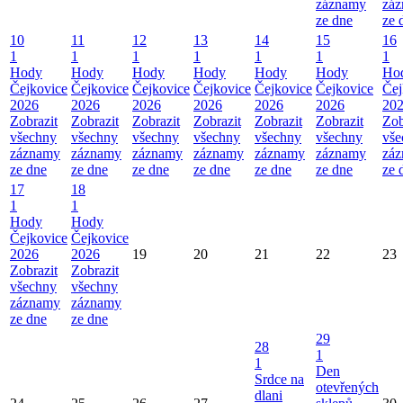
záznamy
zá
ze dne
ze 
10
11
12
13
14
15
16
1
1
1
1
1
1
1
Hody
Hody
Hody
Hody
Hody
Hody
Ho
Čejkovice
Čejkovice
Čejkovice
Čejkovice
Čejkovice
Čejkovice
Čej
2026
2026
2026
2026
2026
2026
20
Zobrazit
Zobrazit
Zobrazit
Zobrazit
Zobrazit
Zobrazit
Zob
všechny
všechny
všechny
všechny
všechny
všechny
vše
záznamy
záznamy
záznamy
záznamy
záznamy
záznamy
zá
ze dne
ze dne
ze dne
ze dne
ze dne
ze dne
ze 
17
18
1
1
Hody
Hody
Čejkovice
Čejkovice
2026
2026
19
20
21
22
23
Zobrazit
Zobrazit
všechny
všechny
záznamy
záznamy
ze dne
ze dne
29
28
1
1
Den
Srdce na
otevřených
dlani