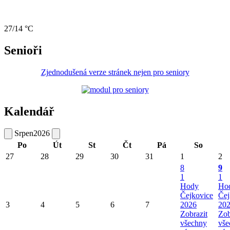
27/14 °C
Senioři
Zjednodušená verze stránek nejen pro seniory
Kalendář
Srpen
2026
Po
Út
St
Čt
Pá
So
27
28
29
30
31
1
2
8
9
1
1
Hody
Ho
Čejkovice
Čej
3
4
5
6
7
2026
20
Zobrazit
Zob
všechny
vše