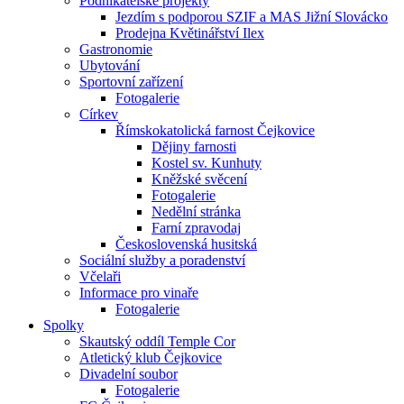
Podnikatelské projekty
Jezdím s podporou SZIF a MAS Jižní Slovácko
Prodejna Květinářství Ilex
Gastronomie
Ubytování
Sportovní zařízení
Fotogalerie
Církev
Římskokatolická farnost Čejkovice
Dějiny farnosti
Kostel sv. Kunhuty
Kněžské svěcení
Fotogalerie
Nedělní stránka
Farní zpravodaj
Československá husitská
Sociální služby a poradenství
Včelaři
Informace pro vinaře
Fotogalerie
Spolky
Skautský oddíl Temple Cor
Atletický klub Čejkovice
Divadelní soubor
Fotogalerie