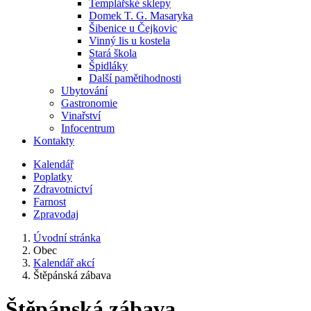
Templářské sklepy
Domek T. G. Masaryka
Šibenice u Čejkovic
Vinný lis u kostela
Stará škola
Špidláky
Další pamětihodnosti
Ubytování
Gastronomie
Vinařství
Infocentrum
Kontakty
Kalendář
Poplatky
Zdravotnictví
Farnost
Zpravodaj
Úvodní stránka
Obec
Kalendář akcí
Štěpánská zábava
Štěpánská zábava