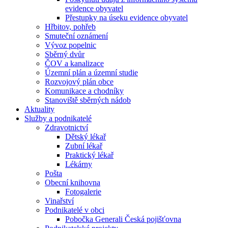
evidence obyvatel
Přestupky na úseku evidence obyvatel
Hřbitov, pohřeb
Smuteční oznámení
Vývoz popelnic
Sběrný dvůr
ČOV a kanalizace
Územní plán a územní studie
Rozvojový plán obce
Komunikace a chodníky
Stanoviště sběrných nádob
Aktuality
Služby a podnikatelé
Zdravotnictví
Dětský lékař
Zubní lékař
Praktický lékař
Lékárny
Pošta
Obecní knihovna
Fotogalerie
Vinařství
Podnikatelé v obci
Pobočka Generali Česká pojišťovna