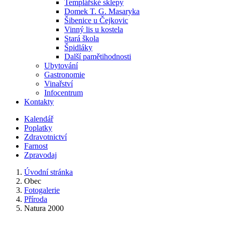
Templářské sklepy
Domek T. G. Masaryka
Šibenice u Čejkovic
Vinný lis u kostela
Stará škola
Špidláky
Další pamětihodnosti
Ubytování
Gastronomie
Vinařství
Infocentrum
Kontakty
Kalendář
Poplatky
Zdravotnictví
Farnost
Zpravodaj
Úvodní stránka
Obec
Fotogalerie
Příroda
Natura 2000