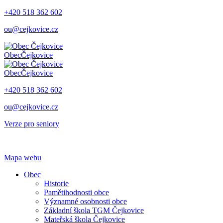
+420 518 362 602
ou@cejkovice.cz
Obec
Čejkovice
Obec
Čejkovice
+420 518 362 602
ou@cejkovice.cz
Verze pro seniory
Mapa webu
Obec
Historie
Pamětihodnosti obce
Významné osobnosti obce
Základní škola TGM Čejkovice
Mateřská škola Čejkovice