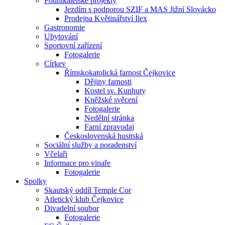
Podnikatelské projekty
Jezdím s podporou SZIF a MAS Jižní Slovácko
Prodejna Květinářství Ilex
Gastronomie
Ubytování
Sportovní zařízení
Fotogalerie
Církev
Římskokatolická farnost Čejkovice
Dějiny farnosti
Kostel sv. Kunhuty
Kněžské svěcení
Fotogalerie
Nedělní stránka
Farní zpravodaj
Československá husitská
Sociální služby a poradenství
Včelaři
Informace pro vinaře
Fotogalerie
Spolky
Skautský oddíl Temple Cor
Atletický klub Čejkovice
Divadelní soubor
Fotogalerie