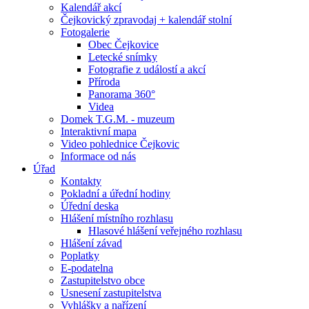
Kalendář akcí
Čejkovický zpravodaj + kalendář stolní
Fotogalerie
Obec Čejkovice
Letecké snímky
Fotografie z událostí a akcí
Příroda
Panorama 360°
Videa
Domek T.G.M. - muzeum
Interaktivní mapa
Video pohlednice Čejkovic
Informace od nás
Úřad
Kontakty
Pokladní a úřední hodiny
Úřední deska
Hlášení místního rozhlasu
Hlasové hlášení veřejného rozhlasu
Hlášení závad
Poplatky
E-podatelna
Zastupitelstvo obce
Usnesení zastupitelstva
Vyhlášky a nařízení