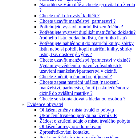
Narodilo se Vám dítě a chcete jej uvítat do života
?
Chcete určit otcovství k dítěti ?
Chcete uzavřít manželství, partnerství ?
Potřebujete vystavit úmrtní list zemřelého ?
Potřebujete vystavit duplikát matričního dokladu?
(rodného listu, oddacího listu, úmrtního listu)
Potřebujete nahlédnout do matriční knihy, sbírky
listin nebo si pořídit kopii matriční knihy, sbírky
listin, tzv. doslovný výpis ?
Chcete uzavřít manželství /partnerství v cizině?
Vydání vysvědčení o právní způsobilosti k
uzavření manželství/partnerství v cizině.
Chcete změnit jméno nebo příjmení ?
Chcete zapsat matriční událost (narození,
manželství, partnerství, úmrtí) uskutečněnou v
cizině do zvláštní matriky ?
Chcete se zkontaktovat s hledanou osobou ?
Evidence obyvatel
Ohlášení změny místa trvalého pobytu
Ukončení trvalého pobytu na území ČR
Žádost o zrušení údaje o místu trvalého pobytu
Ohlášení adresy pro doručování
Zprostředkování kontaktu
Poskytnutí údajů z informačního systému