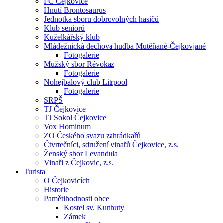
FC Čejkovice
Hnutí Brontosaurus
Jednotka sboru dobrovolných hasičů
Klub seniorů
Kuželkářský klub
Mládežnická dechová hudba Mutěňané-Čejkovjané
Fotogalerie
Mužský sbor Révokaz
Fotogalerie
Nohejbalový club Litrpool
Fotogalerie
SRPŠ
TJ Čejkovice
TJ Sokol Čejkovice
Vox Hominum
ZO Českého svazu zahrádkařů
Čtvrtečníci, sdružení vinařů Čejkovice, z.s.
Ženský sbor Levandula
Vinaři z Čejkovic, z.s.
Turista
O Čejkovicích
Historie
Pamětihodnosti obce
Kostel sv. Kunhuty
Zámek