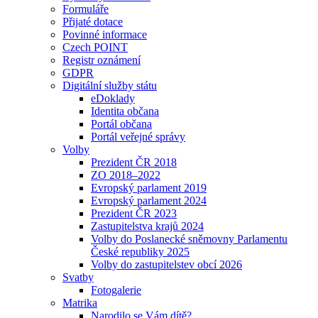
Formuláře
Přijaté dotace
Povinné informace
Czech POINT
Registr oznámení
GDPR
Digitální služby státu
eDoklady
Identita občana
Portál občana
Portál veřejné správy
Volby
Prezident ČR 2018
ZO 2018–2022
Evropský parlament 2019
Evropský parlament 2024
Prezident ČR 2023
Zastupitelstva krajů 2024
Volby do Poslanecké sněmovny Parlamentu
České republiky 2025
Volby do zastupitelstev obcí 2026
Svatby
Fotogalerie
Matrika
Narodilo se Vám dítě?