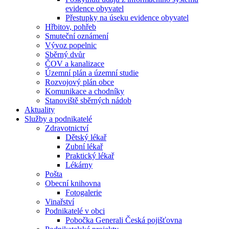
evidence obyvatel
Přestupky na úseku evidence obyvatel
Hřbitov, pohřeb
Smuteční oznámení
Vývoz popelnic
Sběrný dvůr
ČOV a kanalizace
Územní plán a územní studie
Rozvojový plán obce
Komunikace a chodníky
Stanoviště sběrných nádob
Aktuality
Služby a podnikatelé
Zdravotnictví
Dětský lékař
Zubní lékař
Praktický lékař
Lékárny
Pošta
Obecní knihovna
Fotogalerie
Vinařství
Podnikatelé v obci
Pobočka Generali Česká pojišťovna