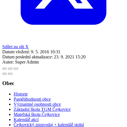
Sdílet na síti X
Datum vložení:
9. 5. 2016 10:31
Datum poslední aktualizace:
23. 9. 2021 15:20
Autor:
Super Admin
Obec
Historie
Pamětihodnosti obce
Významné osobnosti obce
Základní škola TGM Čejkovice
Mateřská škola Čejkovice
Kalendář akcí
Čejkovický zpravodaj + kalendář stolní