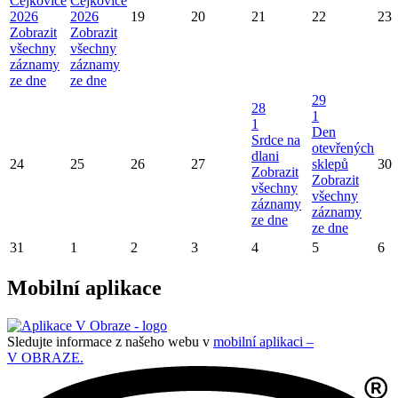
Čejkovice
Čejkovice
2026
2026
19
20
21
22
23
Zobrazit
Zobrazit
všechny
všechny
záznamy
záznamy
ze dne
ze dne
29
28
1
1
Den
Srdce na
otevřených
dlani
24
25
26
27
sklepů
30
Zobrazit
Zobrazit
všechny
všechny
záznamy
záznamy
ze dne
ze dne
31
1
2
3
4
5
6
Mobilní aplikace
Sledujte informace z našeho webu v
mobilní aplikaci –
V OBRAZE.