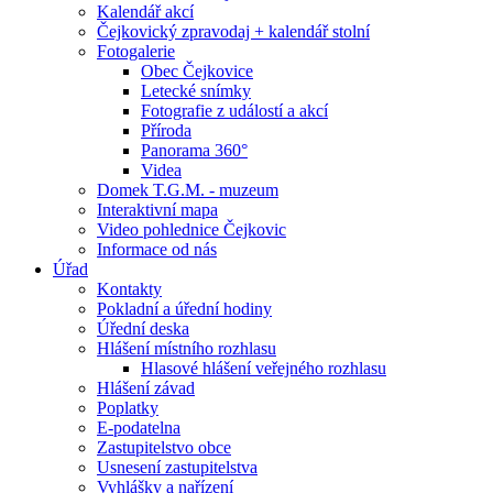
Kalendář akcí
Čejkovický zpravodaj + kalendář stolní
Fotogalerie
Obec Čejkovice
Letecké snímky
Fotografie z událostí a akcí
Příroda
Panorama 360°
Videa
Domek T.G.M. - muzeum
Interaktivní mapa
Video pohlednice Čejkovic
Informace od nás
Úřad
Kontakty
Pokladní a úřední hodiny
Úřední deska
Hlášení místního rozhlasu
Hlasové hlášení veřejného rozhlasu
Hlášení závad
Poplatky
E-podatelna
Zastupitelstvo obce
Usnesení zastupitelstva
Vyhlášky a nařízení