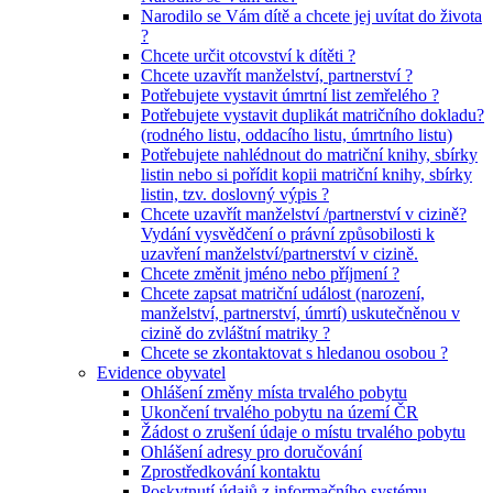
Narodilo se Vám dítě a chcete jej uvítat do života
?
Chcete určit otcovství k dítěti ?
Chcete uzavřít manželství, partnerství ?
Potřebujete vystavit úmrtní list zemřelého ?
Potřebujete vystavit duplikát matričního dokladu?
(rodného listu, oddacího listu, úmrtního listu)
Potřebujete nahlédnout do matriční knihy, sbírky
listin nebo si pořídit kopii matriční knihy, sbírky
listin, tzv. doslovný výpis ?
Chcete uzavřít manželství /partnerství v cizině?
Vydání vysvědčení o právní způsobilosti k
uzavření manželství/partnerství v cizině.
Chcete změnit jméno nebo příjmení ?
Chcete zapsat matriční událost (narození,
manželství, partnerství, úmrtí) uskutečněnou v
cizině do zvláštní matriky ?
Chcete se zkontaktovat s hledanou osobou ?
Evidence obyvatel
Ohlášení změny místa trvalého pobytu
Ukončení trvalého pobytu na území ČR
Žádost o zrušení údaje o místu trvalého pobytu
Ohlášení adresy pro doručování
Zprostředkování kontaktu
Poskytnutí údajů z informačního systému