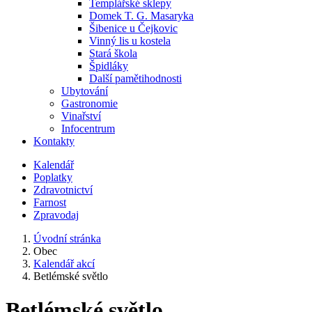
Templářské sklepy
Domek T. G. Masaryka
Šibenice u Čejkovic
Vinný lis u kostela
Stará škola
Špidláky
Další pamětihodnosti
Ubytování
Gastronomie
Vinařství
Infocentrum
Kontakty
Kalendář
Poplatky
Zdravotnictví
Farnost
Zpravodaj
Úvodní stránka
Obec
Kalendář akcí
Betlémské světlo
Betlémské světlo