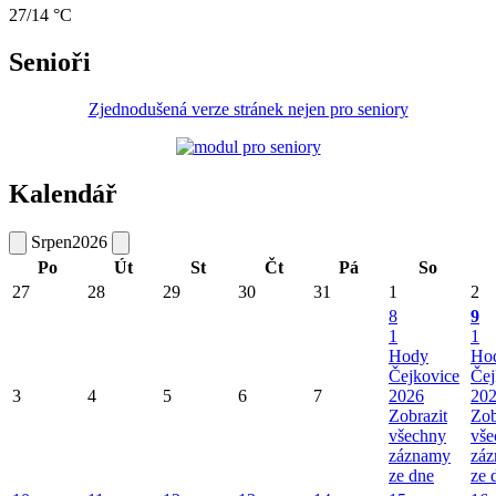
27/14 °C
Senioři
Zjednodušená verze stránek nejen pro seniory
Kalendář
Srpen
2026
Po
Út
St
Čt
Pá
So
27
28
29
30
31
1
2
8
9
1
1
Hody
Ho
Čejkovice
Čej
3
4
5
6
7
2026
20
Zobrazit
Zob
všechny
vše
záznamy
zá
ze dne
ze 