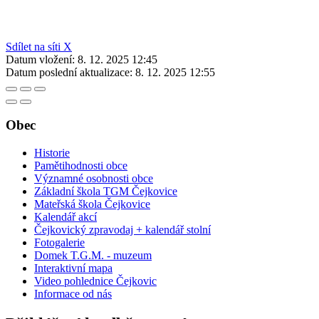
Sdílet na síti X
Datum vložení:
8. 12. 2025 12:45
Datum poslední aktualizace:
8. 12. 2025 12:55
Obec
Historie
Pamětihodnosti obce
Významné osobnosti obce
Základní škola TGM Čejkovice
Mateřská škola Čejkovice
Kalendář akcí
Čejkovický zpravodaj + kalendář stolní
Fotogalerie
Domek T.G.M. - muzeum
Interaktivní mapa
Video pohlednice Čejkovic
Informace od nás