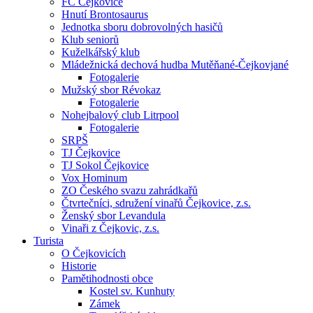
FC Čejkovice
Hnutí Brontosaurus
Jednotka sboru dobrovolných hasičů
Klub seniorů
Kuželkářský klub
Mládežnická dechová hudba Mutěňané-Čejkovjané
Fotogalerie
Mužský sbor Révokaz
Fotogalerie
Nohejbalový club Litrpool
Fotogalerie
SRPŠ
TJ Čejkovice
TJ Sokol Čejkovice
Vox Hominum
ZO Českého svazu zahrádkařů
Čtvrtečníci, sdružení vinařů Čejkovice, z.s.
Ženský sbor Levandula
Vinaři z Čejkovic, z.s.
Turista
O Čejkovicích
Historie
Pamětihodnosti obce
Kostel sv. Kunhuty
Zámek