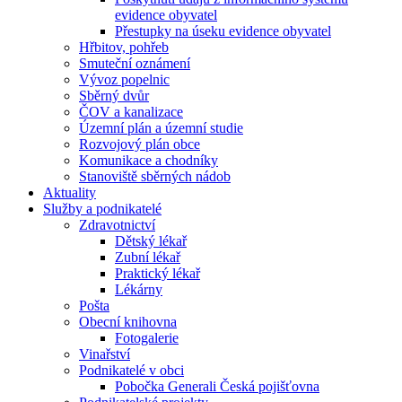
evidence obyvatel
Přestupky na úseku evidence obyvatel
Hřbitov, pohřeb
Smuteční oznámení
Vývoz popelnic
Sběrný dvůr
ČOV a kanalizace
Územní plán a územní studie
Rozvojový plán obce
Komunikace a chodníky
Stanoviště sběrných nádob
Aktuality
Služby a podnikatelé
Zdravotnictví
Dětský lékař
Zubní lékař
Praktický lékař
Lékárny
Pošta
Obecní knihovna
Fotogalerie
Vinařství
Podnikatelé v obci
Pobočka Generali Česká pojišťovna