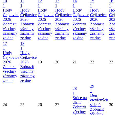
10
11
12
13
14
15
16
1
1
1
1
1
1
1
Hody
Hody
Hody
Hody
Hody
Hody
Ho
Čejkovice
Čejkovice
Čejkovice
Čejkovice
Čejkovice
Čejkovice
Čej
2026
2026
2026
2026
2026
2026
20
Zobrazit
Zobrazit
Zobrazit
Zobrazit
Zobrazit
Zobrazit
Zob
všechny
všechny
všechny
všechny
všechny
všechny
vše
záznamy
záznamy
záznamy
záznamy
záznamy
záznamy
zá
ze dne
ze dne
ze dne
ze dne
ze dne
ze dne
ze 
17
18
1
1
Hody
Hody
Čejkovice
Čejkovice
2026
2026
19
20
21
22
23
Zobrazit
Zobrazit
všechny
všechny
záznamy
záznamy
ze dne
ze dne
29
28
1
1
Den
Srdce na
otevřených
dlani
24
25
26
27
sklepů
30
Zobrazit
Zobrazit
všechny
všechny