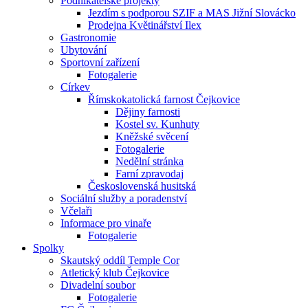
Podnikatelské projekty
Jezdím s podporou SZIF a MAS Jižní Slovácko
Prodejna Květinářství Ilex
Gastronomie
Ubytování
Sportovní zařízení
Fotogalerie
Církev
Římskokatolická farnost Čejkovice
Dějiny farnosti
Kostel sv. Kunhuty
Kněžské svěcení
Fotogalerie
Nedělní stránka
Farní zpravodaj
Československá husitská
Sociální služby a poradenství
Včelaři
Informace pro vinaře
Fotogalerie
Spolky
Skautský oddíl Temple Cor
Atletický klub Čejkovice
Divadelní soubor
Fotogalerie