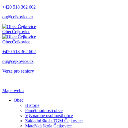
+420 518 362 602
ou@cejkovice.cz
Obec
Čejkovice
Obec
Čejkovice
+420 518 362 602
ou@cejkovice.cz
Verze pro seniory
Mapa webu
Obec
Historie
Pamětihodnosti obce
Významné osobnosti obce
Základní škola TGM Čejkovice
Mateřská škola Čejkovice