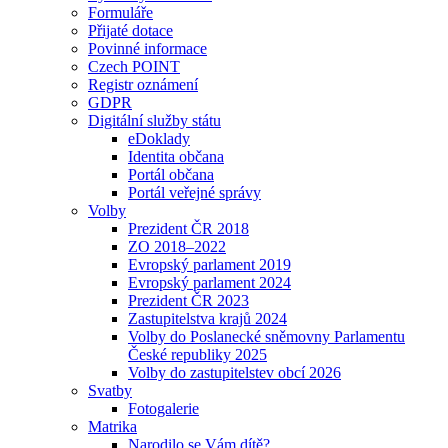
Formuláře
Přijaté dotace
Povinné informace
Czech POINT
Registr oznámení
GDPR
Digitální služby státu
eDoklady
Identita občana
Portál občana
Portál veřejné správy
Volby
Prezident ČR 2018
ZO 2018–2022
Evropský parlament 2019
Evropský parlament 2024
Prezident ČR 2023
Zastupitelstva krajů 2024
Volby do Poslanecké sněmovny Parlamentu
České republiky 2025
Volby do zastupitelstev obcí 2026
Svatby
Fotogalerie
Matrika
Narodilo se Vám dítě?