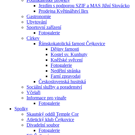
Podnikatelské projekty
Jezdím s podporou SZIF a MAS Jižní Slovácko
Prodejna Květinářství Ilex
Gastronomie
Ubytování
Sportovní zařízení
Fotogalerie
Církev
Římskokatolická farnost Čejkovice
Dějiny farnosti
Kostel sv. Kunhuty
Kněžské svěcení
Fotogalerie
Nedělní stránka
Farní zpravodaj
Československá husitská
Sociální služby a poradenství
Včelaři
Informace pro vinaře
Fotogalerie
Spolky
Skautský oddíl Temple Cor
Atletický klub Čejkovice
Divadelní soubor
Fotogalerie