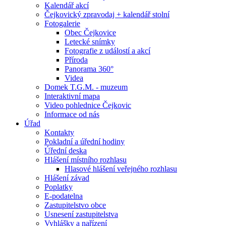
Kalendář akcí
Čejkovický zpravodaj + kalendář stolní
Fotogalerie
Obec Čejkovice
Letecké snímky
Fotografie z událostí a akcí
Příroda
Panorama 360°
Videa
Domek T.G.M. - muzeum
Interaktivní mapa
Video pohlednice Čejkovic
Informace od nás
Úřad
Kontakty
Pokladní a úřední hodiny
Úřední deska
Hlášení místního rozhlasu
Hlasové hlášení veřejného rozhlasu
Hlášení závad
Poplatky
E-podatelna
Zastupitelstvo obce
Usnesení zastupitelstva
Vyhlášky a nařízení