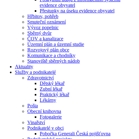
evidence obyvatel
Přestupky na úseku evidence obyvatel
Hřbitov, pohřeb
Smuteční oznámení
Vývoz popelnic
Sběrný dvůr
ČOV a kanalizace
Územní plán a územní studie
Rozvojový plán obce
Komunikace a chodníky
Stanoviště sběrných nádob
Aktuality
Služby a podnikatelé
Zdravotnictví
Dětský lékař
Zubní lékař
Praktický lékař
Lékárny
Pošta
Obecní knihovna
Fotogalerie
Vinařství
Podnikatelé v obci
Pobočka Generali Česká pojišťovna