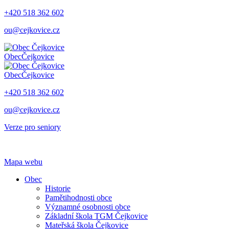
+420 518 362 602
ou@cejkovice.cz
Obec
Čejkovice
Obec
Čejkovice
+420 518 362 602
ou@cejkovice.cz
Verze pro seniory
Mapa webu
Obec
Historie
Pamětihodnosti obce
Významné osobnosti obce
Základní škola TGM Čejkovice
Mateřská škola Čejkovice