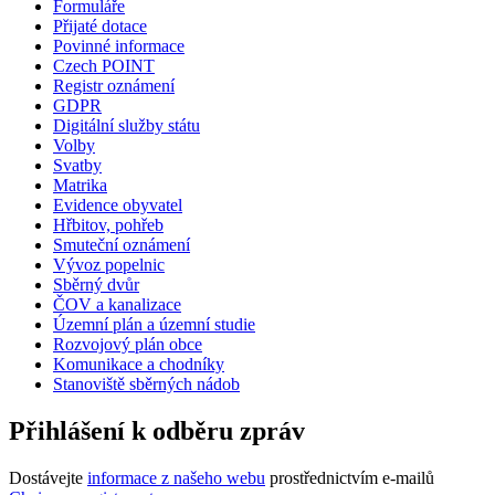
Formuláře
Přijaté dotace
Povinné informace
Czech POINT
Registr oznámení
GDPR
Digitální služby státu
Volby
Svatby
Matrika
Evidence obyvatel
Hřbitov, pohřeb
Smuteční oznámení
Vývoz popelnic
Sběrný dvůr
ČOV a kanalizace
Územní plán a územní studie
Rozvojový plán obce
Komunikace a chodníky
Stanoviště sběrných nádob
Přihlášení k odběru zpráv
Dostávejte
informace z našeho webu
prostřednictvím e-mailů