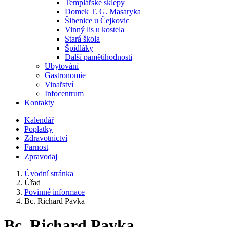
Templářské sklepy
Domek T. G. Masaryka
Šibenice u Čejkovic
Vinný lis u kostela
Stará škola
Špidláky
Další pamětihodnosti
Ubytování
Gastronomie
Vinařství
Infocentrum
Kontakty
Kalendář
Poplatky
Zdravotnictví
Farnost
Zpravodaj
Úvodní stránka
Úřad
Povinné informace
Bc. Richard Pavka
Bc. Richard Pavka