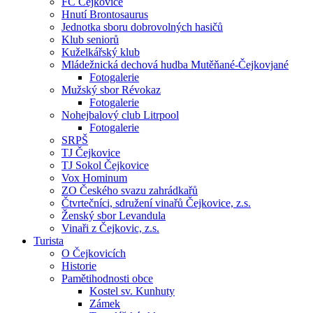
FC Čejkovice
Hnutí Brontosaurus
Jednotka sboru dobrovolných hasičů
Klub seniorů
Kuželkářský klub
Mládežnická dechová hudba Mutěňané-Čejkovjané
Fotogalerie
Mužský sbor Révokaz
Fotogalerie
Nohejbalový club Litrpool
Fotogalerie
SRPŠ
TJ Čejkovice
TJ Sokol Čejkovice
Vox Hominum
ZO Českého svazu zahrádkařů
Čtvrtečníci, sdružení vinařů Čejkovice, z.s.
Ženský sbor Levandula
Vinaři z Čejkovic, z.s.
Turista
O Čejkovicích
Historie
Pamětihodnosti obce
Kostel sv. Kunhuty
Zámek