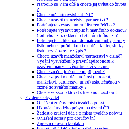
Narodilo se Vám dítě a chcete jej uvítat do života
?
Chcete určit otcovství k dítěti ?
Chcete uzavřít manželství, partnerství ?
Potřebujete vystavit úmrtní list zemřelého ?
Potřebujete vystavit duplikát matričního dokladu?
(rodného listu, oddacího listu, úmrtního listu)
Potřebujete nahlédnout do matriční knihy, sbírky
listin nebo si pořídit kopii matriční knihy, sbírky
listin, tzv. doslovný výpis ?
Chcete uzavřít manželství /partnerství v cizině?
Vydání vysvědčení o právní způsobilosti k
uzavření manželství/partnerství v cizině.
Chcete změnit jméno nebo příjmení ?
Chcete zapsat matriční událost (narození,
manželství, partnerství, úmrtí) uskutečněnou v
cizině do zvláštní matriky ?
Chcete se zkontaktovat s hledanou osobou ?
Evidence obyvatel
Ohlášení změny místa trvalého pobytu
Ukončení trvalého pobytu na území ČR
Žádost o zrušení údaje o místu trvalého pobytu
Ohlášení adresy pro doručování
Zprostředkování kontaktu
Poskytnutí údajů z informačního systému