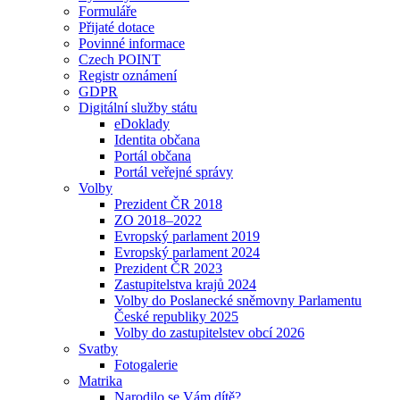
Formuláře
Přijaté dotace
Povinné informace
Czech POINT
Registr oznámení
GDPR
Digitální služby státu
eDoklady
Identita občana
Portál občana
Portál veřejné správy
Volby
Prezident ČR 2018
ZO 2018–2022
Evropský parlament 2019
Evropský parlament 2024
Prezident ČR 2023
Zastupitelstva krajů 2024
Volby do Poslanecké sněmovny Parlamentu
České republiky 2025
Volby do zastupitelstev obcí 2026
Svatby
Fotogalerie
Matrika
Narodilo se Vám dítě?