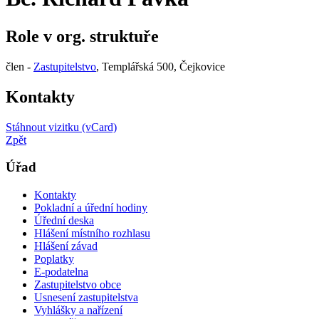
Role v org. struktuře
člen -
Zastupitelstvo
, Templářská 500, Čejkovice
Kontakty
Stáhnout vizitku (vCard)
Zpět
Úřad
Kontakty
Pokladní a úřední hodiny
Úřední deska
Hlášení místního rozhlasu
Hlášení závad
Poplatky
E-podatelna
Zastupitelstvo obce
Usnesení zastupitelstva
Vyhlášky a nařízení