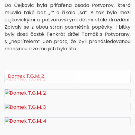
Do Čejkovic byla přifařena osada Potvorov, která
mluvila také bez „ř“ a říkala „sa“. A tak bylo mezi
čejkovickými a potvorovskými dětmi stálé dráždění.
Zpívaly se z obou stran posměšné popěvky. I bitky
byly dosti časté Tenkrát držel Tomáš s Potvorany,
s „nepřítelem“. Jen proto, že byli pronásledovanou
menšinou a že mu jich bylo líto..................
Domek T.G.M. 2