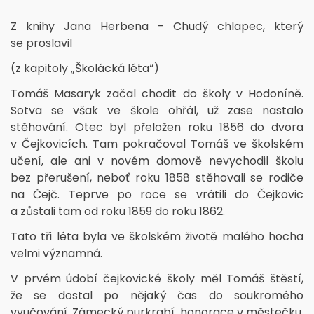
Z knihy Jana Herbena – Chudý chlapec, který
se proslavil
(z kapitoly „Školácká léta“)
Tomáš Masaryk začal chodit do školy v Hodoníně.
Sotva se však ve škole ohřál, už zase nastalo
stěhování. Otec byl přeložen roku 1856 do dvora
v Čejkovicích. Tam pokračoval Tomáš ve školském
učení, ale ani v novém domově nevychodil školu
bez přerušení, neboť roku 1858 stěhovali se rodiče
na Čejč. Teprve po roce se vrátili do Čejkovic
a zůstali tam od roku 1859 do roku 1862.
Tato tři léta byla ve školském životě malého hocha
velmi významná.
V prvém údobí čejkovické školy měl Tomáš štěstí,
že se dostal po nějaký čas do soukromého
vyučování. Zámecký purkrabí, honorace v městečku,