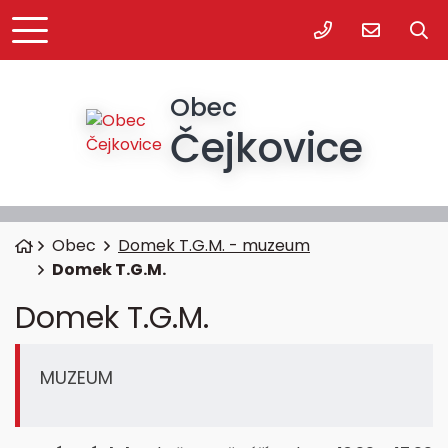
+420 518 362 
ou@cejko
Obec
Čejkovice
Úvodní stránka
Obec
Domek T.G.M. - muzeum
Domek T.G.M.
Domek T.G.M.
MUZEUM