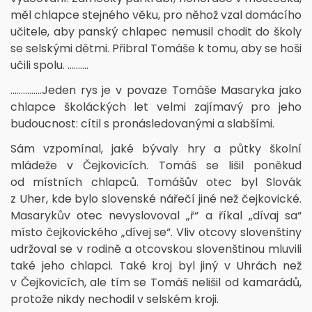
měl chlapce stejného věku, pro něhož vzal domácího
učitele, aby panský chlapec nemusil chodit do školy
se selskými dětmi. Přibral Tomáše k tomu, aby se hoši
učili spolu. ..........
...............Jeden rys je v povaze Tomáše Masaryka jako
chlapce školáckých let velmi zajímavý pro jeho
budoucnost: cítil s pronásledovanými a slabšími.
Sám vzpomínal, jaké bývaly hry a půtky školní
mládeže v Čejkovicích. Tomáš se lišil poněkud
od místních chlapců. Tomášův otec byl Slovák
z Uher, kde bylo slovenské nářečí jiné než čejkovické.
Masarykův otec nevyslovoval „ř“ a říkal „dívaj sa“
místo čejkovického „dívej se“. Vliv otcovy slovenštiny
udržoval se v rodině a otcovskou slovenštinou mluvili
také jeho chlapci. Také kroj byl jiný v Uhrách než
v Čejkovicích, ale tím se Tomáš nelišil od kamarádů,
protože nikdy nechodil v selském kroji.