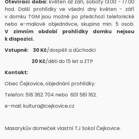
Otevírací doba:
květen až září, soboty 13.00 - 17.00
hod. Další prohlídky ve všední dny květen - září
v domku TGM jsou možné po předchozí telefonické
nebo e-mailové objednávce, skupina min. 5 osob.
V zimním období prohlídky domku nejsou
k dispozici.
Vstupné: 30 Kč
/dospělí a důchodci
20 Kč
/děti do 15 let a ZTP
Kontakt:
Obec Čejkovice, objednání prohlídky:
Telefon: 518 362 704 nebo 601 581 182.
e-mail: kultura@cejkovice.cz
Masarykův domeček vlastní TJ Sokol Čejkovice.