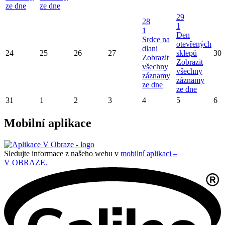
ze dne
ze dne
29
28
1
1
Den
Srdce na
otevřených
dlani
24
25
26
27
sklepů
30
Zobrazit
Zobrazit
všechny
všechny
záznamy
záznamy
ze dne
ze dne
31
1
2
3
4
5
6
Mobilní aplikace
Sledujte informace z našeho webu v
mobilní aplikaci –
V OBRAZE.