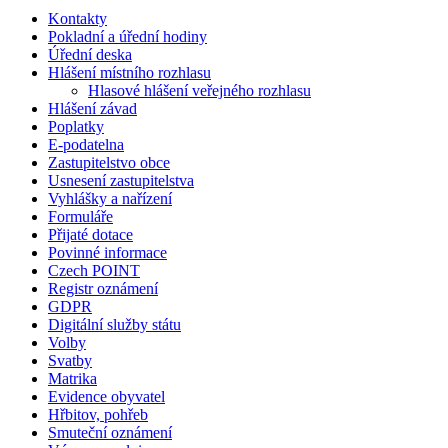
Kontakty
Pokladní a úřední hodiny
Úřední deska
Hlášení místního rozhlasu
Hlasové hlášení veřejného rozhlasu
Hlášení závad
Poplatky
E-podatelna
Zastupitelstvo obce
Usnesení zastupitelstva
Vyhlášky a nařízení
Formuláře
Přijaté dotace
Povinné informace
Czech POINT
Registr oznámení
GDPR
Digitální služby státu
Volby
Svatby
Matrika
Evidence obyvatel
Hřbitov, pohřeb
Smuteční oznámení