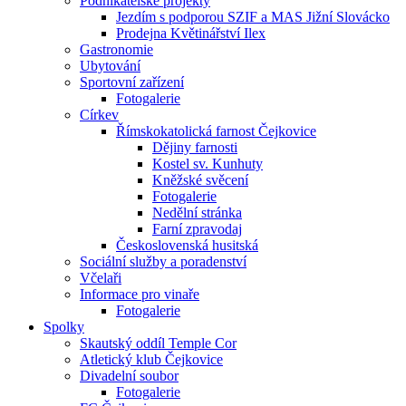
Podnikatelské projekty
Jezdím s podporou SZIF a MAS Jižní Slovácko
Prodejna Květinářství Ilex
Gastronomie
Ubytování
Sportovní zařízení
Fotogalerie
Církev
Římskokatolická farnost Čejkovice
Dějiny farnosti
Kostel sv. Kunhuty
Kněžské svěcení
Fotogalerie
Nedělní stránka
Farní zpravodaj
Československá husitská
Sociální služby a poradenství
Včelaři
Informace pro vinaře
Fotogalerie
Spolky
Skautský oddíl Temple Cor
Atletický klub Čejkovice
Divadelní soubor
Fotogalerie