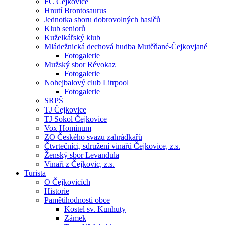
FC Čejkovice
Hnutí Brontosaurus
Jednotka sboru dobrovolných hasičů
Klub seniorů
Kuželkářský klub
Mládežnická dechová hudba Mutěňané-Čejkovjané
Fotogalerie
Mužský sbor Révokaz
Fotogalerie
Nohejbalový club Litrpool
Fotogalerie
SRPŠ
TJ Čejkovice
TJ Sokol Čejkovice
Vox Hominum
ZO Českého svazu zahrádkařů
Čtvrtečníci, sdružení vinařů Čejkovice, z.s.
Ženský sbor Levandula
Vinaři z Čejkovic, z.s.
Turista
O Čejkovicích
Historie
Pamětihodnosti obce
Kostel sv. Kunhuty
Zámek